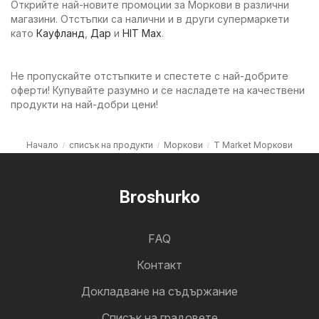
Открийте най-новите промоции за Моркови в различни
магазини. Отстъпки са налични и в други супермаркети
като
Кауфланд
,
Дар
и
HIT Max
.
Не пропускайте отстъпките и спестете с най-добрите
оферти! Купувайте разумно и се насладете на качествени
продукти на най-добри цени!
Начало
списък на продукти
Моркови
T Market Моркови
Broshurko
FAQ
Контакт
Докладване на съдържание
Cписък на градовете