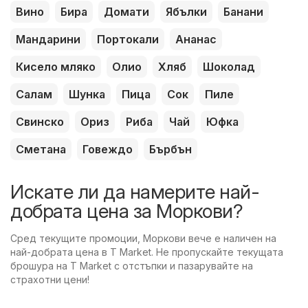
Вино
Бира
Домати
Ябълки
Банани
Мандарини
Портокали
Ананас
Кисело мляко
Олио
Хляб
Шоколад
Салам
Шунка
Пица
Сок
Пиле
Свинско
Ориз
Риба
Чай
Юфка
Сметана
Говеждо
Бърбън
Искате ли да намерите най-
добрата цена за Моркови?
Сред текущите промоции, Моркови вече е наличен на
най-добрата цена в T Market. Не пропускайте текущата
брошура на T Market с отстъпки и пазарувайте на
страхотни цени!