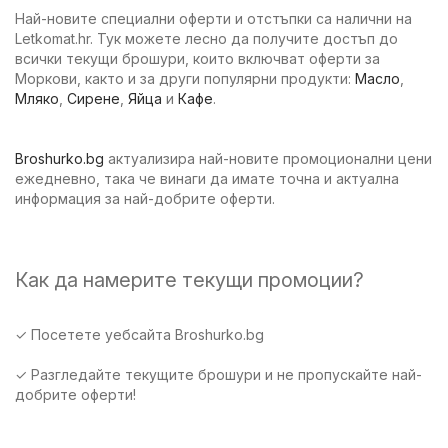
Най-новите специални оферти и отстъпки са налични на
Letkomat.hr. Тук можете лесно да получите достъп до
всички текущи брошури, които включват оферти за
Моркови, както и за други популярни продукти:
Масло
,
Мляко
,
Сирене
,
Яйца
и
Кафе
.
Broshurko.bg
актуализира най-новите промоционални цени
ежедневно, така че винаги да имате точна и актуална
информация за най-добрите оферти.
Как да намерите текущи промоции?
✓ Посетете уебсайта Broshurko.bg
✓ Разгледайте текущите брошури и не пропускайте най-
добрите оферти!