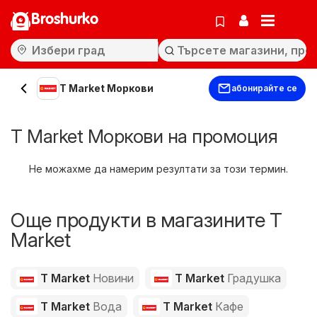
Broshurko
T Market Моркови
абонирайте се
T Market Моркови на промоция
Не можахме да намерим резултати за този термин.
Още продукти в магазините T
Market
T Market
Новини
T Market
Градушка
T Market
Вода
T Market
Кафе