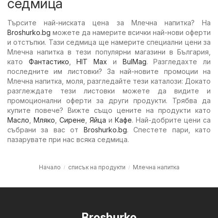
седмица
Търсите най-ниската цена за Млечна напитка? На
Broshurko.bg
можете да намерите всички най-нови оферти
и отстъпки. Тази седмица ще намерите специални цени за
Млечна напитка в тези популярни магазини в България,
като
Фантастико
,
HIT Max
и
BulMag
. Разгледахте ли
последните им листовки? За най-новите промоции на
Млечна напитка, моля, разгледайте тези каталози: Докато
разглеждате тези листовки можете да видите и
промоционални оферти за други продукти. Трябва да
купите повече? Вижте също цените на продукти като
Масло
,
Мляко
,
Сирене
,
Яйца
и
Кафе
. Най-добрите цени са
събрани за вас от
Broshurko.bg
. Спестете пари, като
пазарувате при нас всяка седмица.
Начало
списък на продукти
Млечна напитка
Broshurko