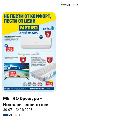
стоки
METRO
METRO брошура -
Нехранителни стоки
30.07. - 12.08.2026
METRO