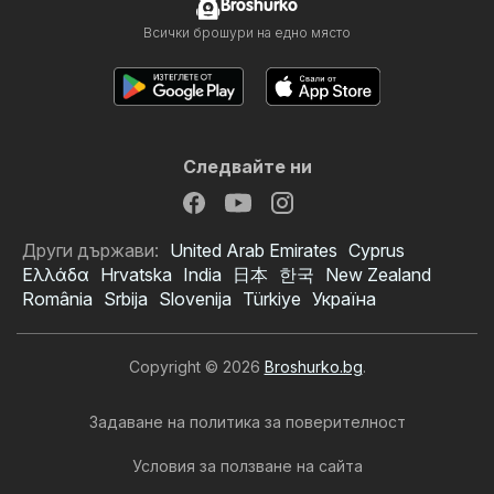
Broshurko
Всички брошури на едно място
Следвайте ни
Други държави:
United Arab Emirates
Cyprus
Ελλάδα
Hrvatska
India
日本
한국
New Zealand
România
Srbija
Slovenija
Türkiye
Україна
Copyright © 2026
Broshurko.bg
.
Задаване на политика за поверителност
Условия за ползване на сайта