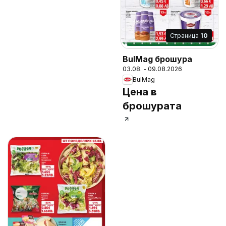
Cтраница
10
BulMag брошура
03.08. - 09.08.2026
BulMag
Цена в
брошурата