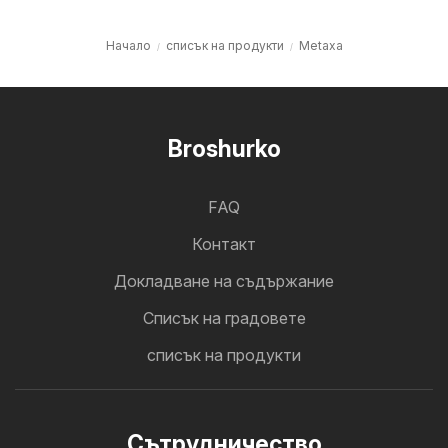
Начало
списък на продукти
Metaxa
Broshurko
FAQ
Контакт
Докладване на съдържание
Cписък на градовете
списък на продукти
Cътрудничество