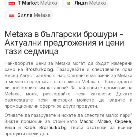
T Market
Metaxa
Лидл
Metaxa
Билла
Metaxa
Metaxa в български брошури -
Актуални предложения и цени
тази седмица
Най-добрите цени за Metaxa могат да бъдат намерени
само на
Broshurko.bg
. Пазарувайте и спестявайте през
месец Август заедно с нас. Следните магазини за Metaxa
в момента предлагат отстъпки за Metaxa в . Разгледахте
ли последните им каталози? За най-новите промоции на
Metaxa, моля, разгледайте тези каталози: Докато
разглеждате тези листовки можете да видите и
промоционални оферти за други продукти.
Отивате да пазарувате и искате да спестите малко пари?
Вижте промоции за стоки като
Масло
,
Мляко
,
Сирене
,
Яйца
и
Кафе
.
Broshurko.bg
търси отстъпки за всички
продукти всеки ден.