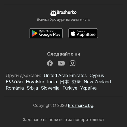
Broshurko
Всички брошури на едно място
Следвайте ни
Други държави:
United Arab Emirates
Cyprus
Ελλάδα
Hrvatska
India
日本
한국
New Zealand
România
Srbija
Slovenija
Türkiye
Україна
Copyright © 2026
Broshurko.bg
.
Задаване на политика за поверителност