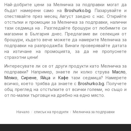
Най-добрите цени за Мелничка за подправки могат да
бъдат намерени само на
Broshurko.bg
. Пазарувайте и
спестявайте през месец Август заедно с нас. Открийте
отстъпки и промоции за Мелничка за подправки, налични
тази седмица на . Разгледайте брошури от любимите си
магазини в България днес. Предлагаме ви селекция от
брошури, където вече можете да намерите Мелничка за
подправки на разпродажба: Винаги проверявайте датата
на изтичане на промоцията, за да не пропуснете
страхотни цени!
Интересувате ли се от други продукти като Мелничка за
подправки? Например, знаете ли колко струва
Масло
,
Мляко
,
Сирене
,
Яйца
и
Кафе
тази седмица? Намерете
всичко, което трябва да знаете с
Broshurko.bg
. Получете
общ преглед на отстъпките от всички големи, но също и
от по-малки търговци на дребно на едно място.
Начало
списък на продукти
Мелничка за подправки