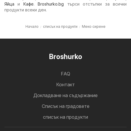
Яйца
и
Кафе
.
Broshurko.bg
търси отстъпки за всички
продукти всеки ден.
Начало
списък на продукти
Меко сирене
Broshurko
FAQ
Контакт
Докладване на съдържание
Cписък на градовете
списък на продукти