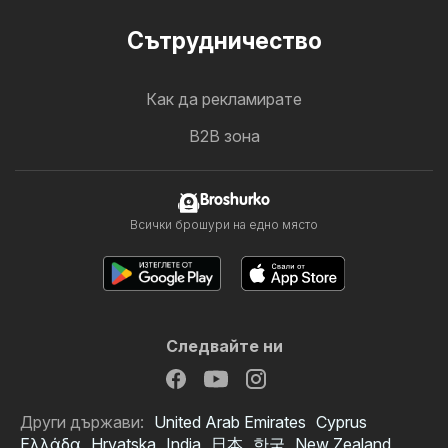
Cътрудничество
Как да рекламирате
B2B зона
Broshurko
Всички брошури на едно място
Следвайте ни
Други държави:
United Arab Emirates
Cyprus
Ελλάδα
Hrvatska
India
日本
한국
New Zealand