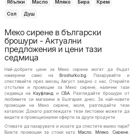
Ябълки
Масло
Мляко
Бира
Крем
Сол
Душ
Меко сирене в български
брошури - Актуални
предложения и цени тази
седмица
Най-добрите цени за Меко сирене могат да бъдат
намерени само на
Broshurko.bg
. Пазарувайте и
спестявайте през месец Август заедно с нас. Открийте
отстъпки и промоции за Меко сирене, налични тази
седмица на
Кауфланд
и
CBA
. Разгледайте брошури от
любимите си магазини в България днес. За най-новите
промоции на Меко сирене, моля, разгледайте тези
каталози: Докато разглеждате тези листовки можете да
видите и промоционални оферти за други продукти.
Отивате да пазарувате и искате да спестите малко пари?
Вижте промоции за стоки като
Масло
,
Мляко
,
Сирене
,