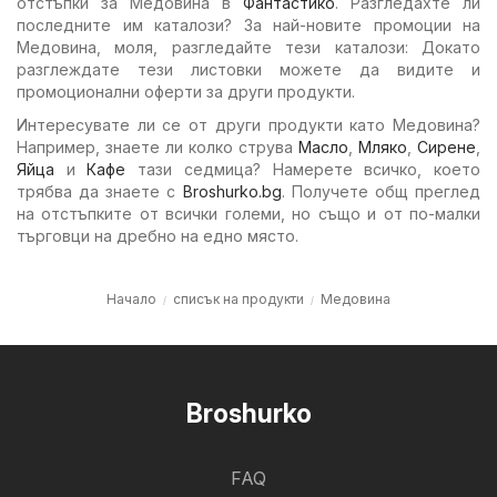
отстъпки за Медовина в
Фантастико
. Разгледахте ли
последните им каталози? За най-новите промоции на
Медовина, моля, разгледайте тези каталози: Докато
разглеждате тези листовки можете да видите и
промоционални оферти за други продукти.
Интересувате ли се от други продукти като Медовина?
Например, знаете ли колко струва
Масло
,
Мляко
,
Сирене
,
Яйца
и
Кафе
тази седмица? Намерете всичко, което
трябва да знаете с
Broshurko.bg
. Получете общ преглед
на отстъпките от всички големи, но също и от по-малки
търговци на дребно на едно място.
Начало
списък на продукти
Медовина
Broshurko
FAQ