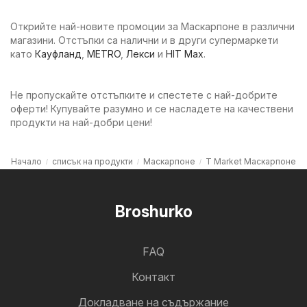
Открийте най-новите промоции за Маскарпоне в различни
магазини. Отстъпки са налични и в други супермаркети
като
Кауфланд
,
METRO
,
Лекси
и
HIT Max
.
Не пропускайте отстъпките и спестете с най-добрите
оферти! Купувайте разумно и се насладете на качествени
продукти на най-добри цени!
Начало
списък на продукти
Маскарпоне
T Market Маскарпоне
Broshurko
FAQ
Контакт
Докладване на съдържание