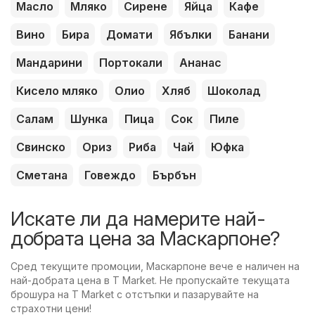
Масло
Мляко
Сирене
Яйца
Кафе
Вино
Бира
Домати
Ябълки
Банани
Мандарини
Портокали
Ананас
Кисело мляко
Олио
Хляб
Шоколад
Салам
Шунка
Пица
Сок
Пиле
Свинско
Ориз
Риба
Чай
Юфка
Сметана
Говеждо
Бърбън
Искате ли да намерите най-
добрата цена за Маскарпоне?
Сред текущите промоции, Маскарпоне вече е наличен на
най-добрата цена в T Market. Не пропускайте текущата
брошура на T Market с отстъпки и пазарувайте на
страхотни цени!