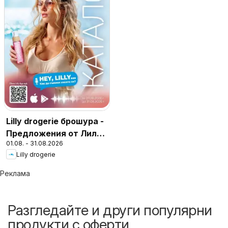
Lilly drogerie брошура -
Предложения от Лили
01.08. - 31.08.2026
Дрогерие
Lilly drogerie
Реклама
Разгледайте и други популярни
продукти с оферти