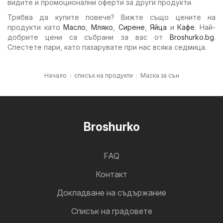
видите и промоционални оферти за други продукти.
Трябва да купите повече? Вижте също цените на
продукти като
Масло
,
Мляко
,
Сирене
,
Яйца
и
Кафе
. Най-
добрите цени са събрани за вас от
Broshurko.bg
.
Спестете пари, като пазарувате при нас всяка седмица.
Начало
списък на продукти
Маска за сън
Broshurko
FAQ
Контакт
Докладване на съдържание
Cписък на градовете