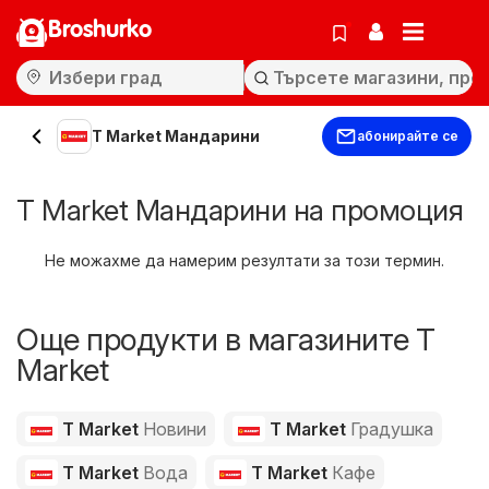
Broshurko
T Market Мандарини
абонирайте се
T Market Мандарини на промоция
Не можахме да намерим резултати за този термин.
Още продукти в магазините T
Market
T Market
Новини
T Market
Градушка
T Market
Вода
T Market
Кафе