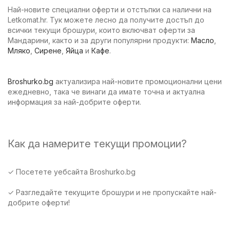
Най-новите специални оферти и отстъпки са налични на
Letkomat.hr. Тук можете лесно да получите достъп до
всички текущи брошури, които включват оферти за
Мандарини, както и за други популярни продукти:
Масло
,
Мляко
,
Сирене
,
Яйца
и
Кафе
.
Broshurko.bg
актуализира най-новите промоционални цени
ежедневно, така че винаги да имате точна и актуална
информация за най-добрите оферти.
Как да намерите текущи промоции?
✓ Посетете уебсайта Broshurko.bg
✓ Разгледайте текущите брошури и не пропускайте най-
добрите оферти!