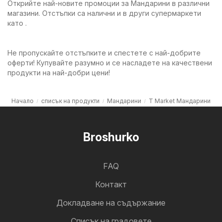
Открийте най-новите промоции за Мандарини в различни
магазини. Отстъпки са налични и в други супермаркети
като .
Не пропускайте отстъпките и спестете с най-добрите
оферти! Купувайте разумно и се насладете на качествени
продукти на най-добри цени!
Начало
списък на продукти
Мандарини
T Market Мандарини
Broshurko
FAQ
Контакт
Докладване на съдържание
Cписък на градовете