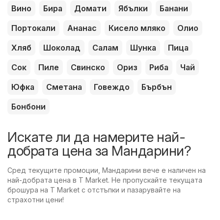
Вино
Бира
Домати
Ябълки
Банани
Портокали
Ананас
Кисело мляко
Олио
Хляб
Шоколад
Салам
Шунка
Пица
Сок
Пиле
Свинско
Ориз
Риба
Чай
Юфка
Сметана
Говеждо
Бърбън
Бонбони
Искате ли да намерите най-
добрата цена за Мандарини?
Сред текущите промоции, Мандарини вече е наличен на
най-добрата цена в T Market. Не пропускайте текущата
брошура на T Market с отстъпки и пазарувайте на
страхотни цени!