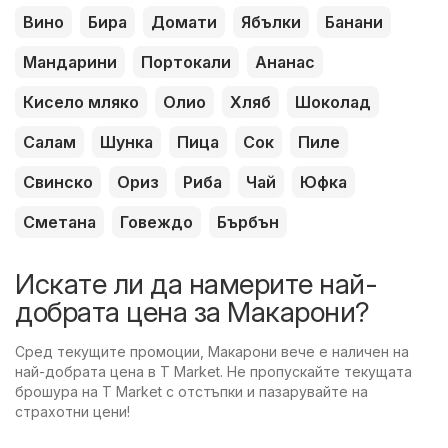
Вино
Бира
Домати
Ябълки
Банани
Мандарини
Портокали
Ананас
Кисело мляко
Олио
Хляб
Шоколад
Салам
Шунка
Пица
Сок
Пиле
Свинско
Ориз
Риба
Чай
Юфка
Сметана
Говеждо
Бърбън
Искате ли да намерите най-
добрата цена за Макарони?
Сред текущите промоции, Макарони вече е наличен на
най-добрата цена в T Market. Не пропускайте текущата
брошура на T Market с отстъпки и пазарувайте на
страхотни цени!