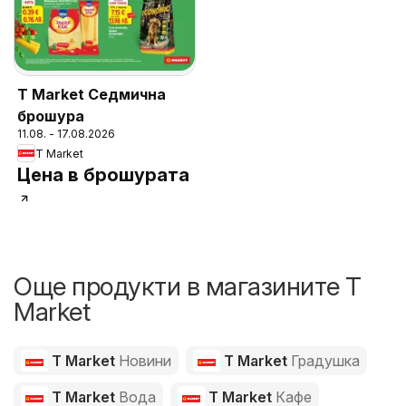
T Market Седмична
брошура
11.08. - 17.08.2026
T Market
Цена в брошурата
Още продукти в магазините T
Market
T Market
Новини
T Market
Градушка
T Market
Вода
T Market
Кафе