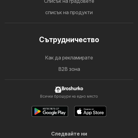
Cписък на градовете
списък на продукти
Cътрудничество
Как да рекламирате
B2B зона
Broshurko
Всички брошури на едно място
Следвайте ни