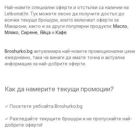
Най-новите специални оферти и отстъпки са налични на
Letkomat.hr. Тук можете лесно да получите достъп до
всички текущи брошури, които включват оферти за
Макарони, както и за други популярни продукти:
Масло
,
Мляко
,
Сирене
,
Яйца
и
Кафе
.
Broshurko.bg
актуализира най-новите промоционални цени
ежедневно, така че винаги да имате точна и актуална
информация за най-добрите оферти.
Как да намерите текущи промоции?
✓ Посетете уебсайта Broshurko.bg
✓ Разгледайте текущите брошури и не пропускайте най-
добрите оферти!