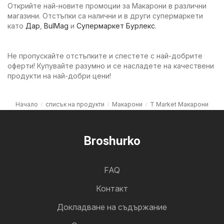
Открийте най-новите промоции за Макарони в различни
магазини. Отстъпки са налични и в други супермаркети
като
Дар
,
BulMag
и
Супермаркет Бурлекс
.
Не пропускайте отстъпките и спестете с най-добрите
оферти! Купувайте разумно и се насладете на качествени
продукти на най-добри цени!
Начало
списък на продукти
Макарони
T Market Макарони
Broshurko
FAQ
Контакт
Докладване на съдържание