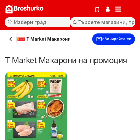
Broshurko
T Market Макарони
абонирайте се
T Market Макарони на промоция