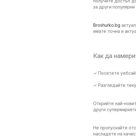
получите достъп до
за други популярни
Broshurko.bg
актуал
имате точна и акту
Как да намер
✓ Посетете уебсайт
✓ Разгледайте тек
Открийте най-новит
други супермаркет
Не пропускайте отс
насладете на качес