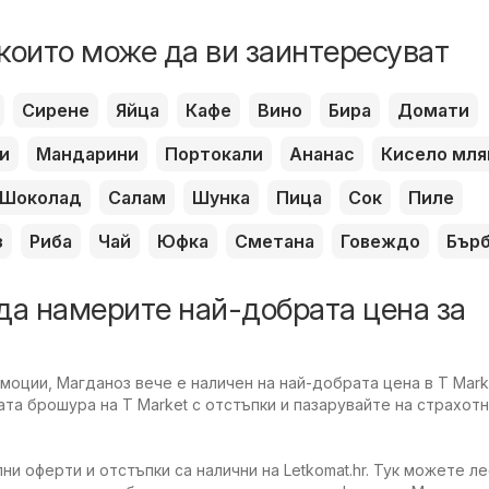
които може да ви заинтересуват
Сирене
Яйца
Кафе
Вино
Бира
Домати
и
Мандарини
Портокали
Ананас
Кисело мля
Шоколад
Салам
Шунка
Пица
Сок
Пиле
з
Риба
Чай
Юфка
Сметана
Говеждо
Бър
да намерите най-добрата цена за
оции, Магданоз вече е наличен на най-добрата цена в T Mark
та брошура на T Market с отстъпки и пазарувайте на страхотн
ни оферти и отстъпки са налични на Letkomat.hr. Тук можете л