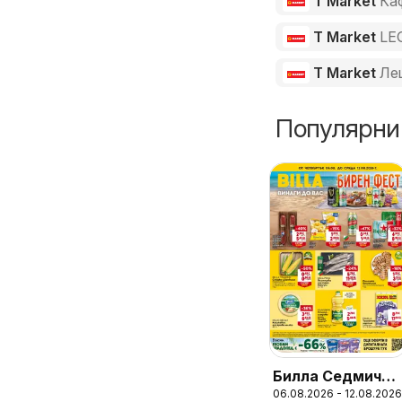
T Market
Ка
T Market
LE
T Market
Ле
Популярни
Билла Седмична
06.08.2026 - 12.08.2026
брошура