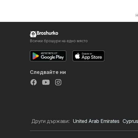
Н
Broshurko
Всички брошури на едно място
Следвайте ни
Други държави:
United Arab Emirates
Cypru