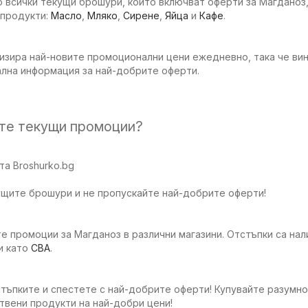
 всички текущи брошури, които включват оферти за Магданоз,
 продукти:
Масло
,
Мляко
,
Сирене
,
Яйца
и
Кафе
.
изира най-новите промоционални цени ежедневно, така че вин
ална информация за най-добрите оферти.
ите текущи промоции?
а Broshurko.bg
ущите брошури и не пропускайте най-добрите оферти!
е промоции за Магданоз в различни магазини. Отстъпки са нал
и като
CBA
.
тъпките и спестете с най-добрите оферти! Купувайте разумно
твени продукти на най-добри цени!