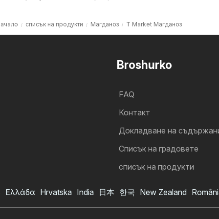
ачало
списък на продукти
Магданоз
T Market Магданоз
Broshurko
FAQ
Контакт
Докладване на съдържан
Cписък на градовете
списък на продукти
s
Ελλάδα
Hrvatska
India
日本
한국
New Zealand
Români