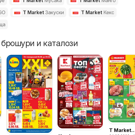
фе
T Market
Мусака
T Market
Манго
GO
T Market
Закуски
T Market
Кекс
ща
 брошури и каталози
T Market