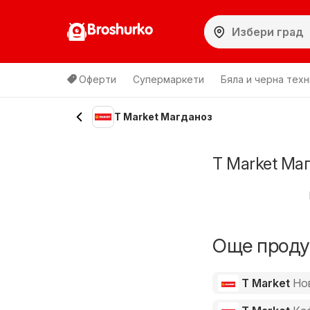
Broshurko
Оферти
Супермаркети
Бяла и черна техн
T Market Магданоз
T Market Ма
Още продук
T Market
Но