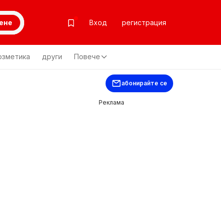
ене
Вход
регистрация
озметика
други
Повече
абонирайте се
Реклама