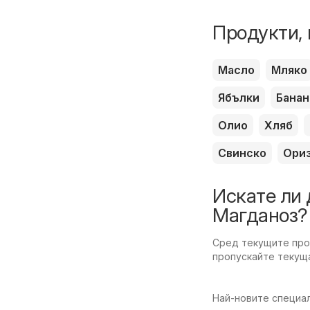
Продукти, 
Масло
Мляко
Ябълки
Банан
Олио
Хляб
Свинско
Ори
Искате ли 
Магданоз?
Сред текущите пром
пропускайте текуща
Най-новите специал