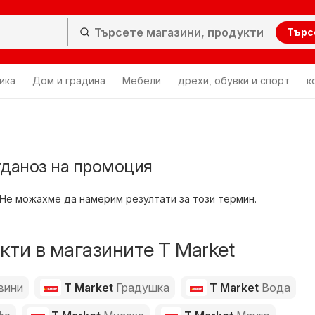
Търс
ика
Дом и градина
Мебели
дрехи, обувки и спорт
к
гданоз на промоция
Не можахме да намерим резултати за този термин.
ти в магазините T Market
вини
T Market
Градушка
T Market
Вода