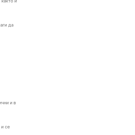
 както и
аги да
ични и в
 и се