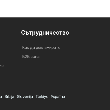
Cътрудничество
Как да рекламирате
B2B зона
ие
a
Srbija
Slovenija
Türkiye
Україна