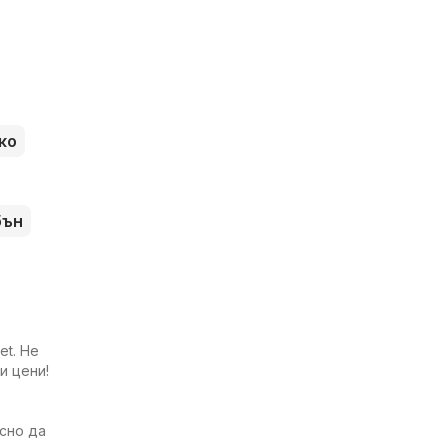
ко
бън
et. Не
и цени!
есно да