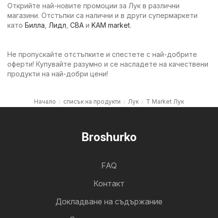
Открийте най-новите промоции за Лук в различни
магазини. Отстъпки са налични и в други супермаркети
като
Билла
,
Лидл
,
CBA
и
KAM market
.
Не пропускайте отстъпките и спестете с най-добрите
оферти! Купувайте разумно и се насладете на качествени
продукти на най-добри цени!
Начало
списък на продукти
Лук
T Market Лук
Broshurko
FAQ
Контакт
Докладване на съдържание