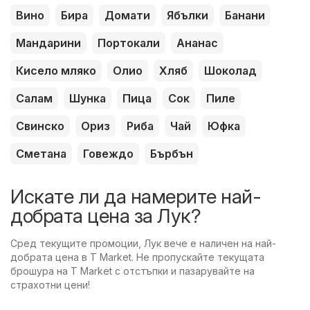
Вино
Бира
Домати
Ябълки
Банани
Мандарини
Портокали
Ананас
Кисело мляко
Олио
Хляб
Шоколад
Салам
Шунка
Пица
Сок
Пиле
Свинско
Ориз
Риба
Чай
Юфка
Сметана
Говеждо
Бърбън
Искате ли да намерите най-
добрата цена за Лук?
Сред текущите промоции, Лук вече е наличен на най-
добрата цена в T Market. Не пропускайте текущата
брошура на T Market с отстъпки и пазарувайте на
страхотни цени!