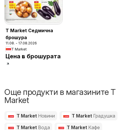
T Market Седмична
брошура
11.08. - 17.08.2026
T Market
Цена в брошурата
Още продукти в магазините T
Market
T Market
Новини
T Market
Градушка
T Market
Вода
T Market
Кафе