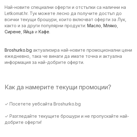
Най-новите специални оферти и отстъпки са налични на
Letkomat.hr. Тук можете лесно да получите достъп до
всички текущи брошури, които включват оферти за Лук,
както и за други популярни продукти:
Масло
,
Мляко
,
Сирене
,
Яйца
и
Кафе
.
Broshurko.bg
актуализира най-новите промоционални цени
ежедневно, така че винаги да имате точна и актуална
информация за най-добрите оферти.
Как да намерите текущи промоции?
✓ Посетете уебсайта Broshurko.bg
✓ Разгледайте текущите брошури и не пропускайте най-
добрите оферти!