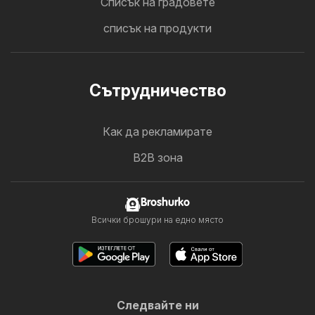
Cписък на градовете
списък на продукти
Cътрудничество
Как да рекламирате
B2B зона
Broshurko
Всички брошури на едно място
Следвайте ни