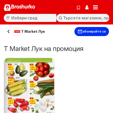
Broshurko
T Market Лук
абонирайте се
T Market Лук на промоция