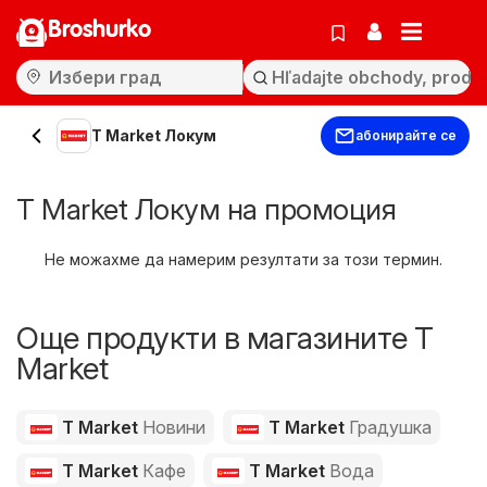
Broshurko
T Market Локум
абонирайте се
T Market Локум на промоция
Не можахме да намерим резултати за този термин.
Още продукти в магазините T
Market
T Market
Новини
T Market
Градушка
T Market
Кафе
T Market
Вода