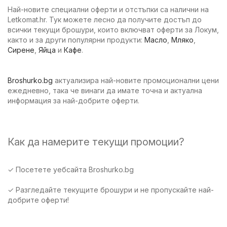
Най-новите специални оферти и отстъпки са налични на
Letkomat.hr. Тук можете лесно да получите достъп до
всички текущи брошури, които включват оферти за Локум,
както и за други популярни продукти:
Масло
,
Мляко
,
Сирене
,
Яйца
и
Кафе
.
Broshurko.bg
актуализира най-новите промоционални цени
ежедневно, така че винаги да имате точна и актуална
информация за най-добрите оферти.
Как да намерите текущи промоции?
✓ Посетете уебсайта Broshurko.bg
✓ Разгледайте текущите брошури и не пропускайте най-
добрите оферти!