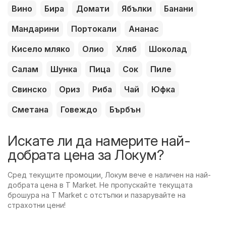
Вино
Бира
Домати
Ябълки
Банани
Мандарини
Портокали
Ананас
Кисело мляко
Олио
Хляб
Шоколад
Салам
Шунка
Пица
Сок
Пиле
Свинско
Ориз
Риба
Чай
Юфка
Сметана
Говеждо
Бърбън
Искате ли да намерите най-
добрата цена за Локум?
Сред текущите промоции, Локум вече е наличен на най-
добрата цена в T Market. Не пропускайте текущата
брошура на T Market с отстъпки и пазарувайте на
страхотни цени!