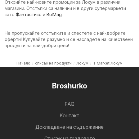
Открийте най-новите промоции за Локум в различни
магазини. Отстъпки са налични и в други супермаркети
като
Фантастико
и
BulMag
.
Не пропускайте отстъпките и спестете с най-добрите
оферти! Купувайте разумно и се насладете на качествени
продукти на най-добри цени!
Начало
списък на продукти
Локум
T Market Локум
Broshurko
FAQ
Контакт
Докладване на съдържание
Cписък на градовете