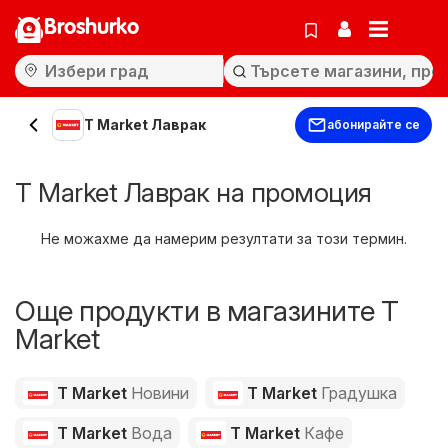
Broshurko
T Market Лаврак
абонирайте се
T Market Лаврак на промоция
Не можахме да намерим резултати за този термин.
Още продукти в магазините T
Market
T Market
Новини
T Market
Градушка
T Market
Вода
T Market
Кафе