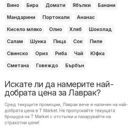
Вино
Бира
Домати
Ябълки
Банани
Мандарини
Портокали
Ананас
Кисело мляко
Олио
Хляб
Шоколад
Салам
Шунка
Пица
Сок
Пиле
Свинско
Ориз
Риба
Чай
Юфка
Сметана
Говеждо
Бърбън
Искате ли да намерите най-
добрата цена за Лаврак?
Сред текущите промоции, Лаврак вече е наличен на най-
добрата цена в T Market. Не пропускайте текущата
брошура на T Market с отстъпки и пазарувайте на
страхотни цени!