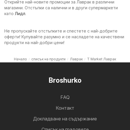
Открийте най-новите промоции за Лаврак в различни
магазини. Отстъпки са налични и в други супермаркети
като
Лидл
.
Не пропускайте отстъпките и спестете с най-добрите
оферти! Купувайте разумно и се насладете на качествени
продукти на най-добри цени!
Начало
списък на продукти
Лаврак
T Market Лаврак
Broshurko
FAQ
Контакт
Докладване на съдържание
Cписък на градовете