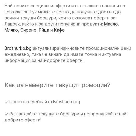
Най-новите специални оферти и отстъпки са налични на
Letkomat.hr. Тук можете лесно да получите достъп до
всички текущи брошури, които включват оферти за
Лаврак, както и за други популярни продукти:
Масло
,
Мляко
,
Сирене
,
Яйца
и
Кафе
.
Broshurko.bg
актуализира най-новите промоционални цени
ежедневно, така че винаги да имате точна и актуална
информация за най-добрите оферти.
Как да намерите текущи промоции?
✓ Посетете уебсайта Broshurko.bg
✓ Разгледайте текущите брошури и не пропускайте най-
добрите оферти!