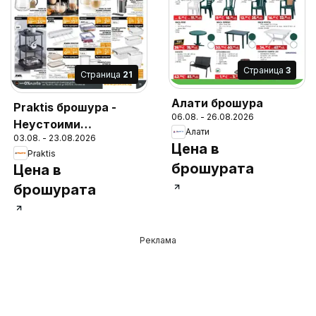
Cтраница
3
Cтраница
21
Алати брошура
Praktis брошура -
06.08. - 26.08.2026
Неустоими
Алати
03.08. - 23.08.2026
предложения
Цена в
Praktis
брошурата
Цена в
брошурата
Реклама