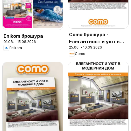
Como брошура -
Enikom брошура
Елегантност и уют в
01.08. - 15.08.2026
25.06. - 10.09.2026
Enikom
модерния дом
Como