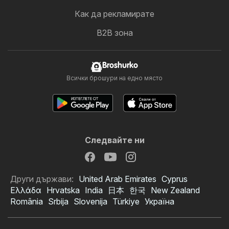
Как да рекламирате
B2B зона
Broshurko
Всички брошури на едно място
Следвайте ни
Други държави:
United Arab Emirates
Cyprus
Ελλάδα
Hrvatska
India
日本
한국
New Zealand
România
Srbija
Slovenija
Türkiye
Україна