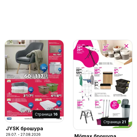
Cтраница
16
Cтраница
21
JYSK брошура
29.07. - 27.08.2026
Mömax брошура