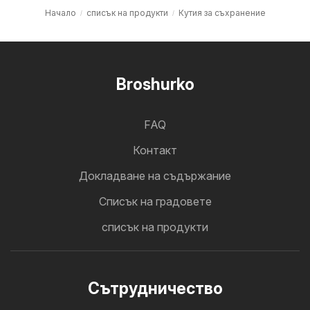
Начало
списък на продукти
Кутия за съхранение
Broshurko
FAQ
Контакт
Докладване на съдържание
Cписък на градовете
списък на продукти
Cътрудничество