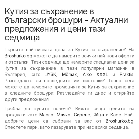
Кутия за съхранение в
български брошури - Актуални
предложения и цени тази
седмица
Търсите най-ниската цена за Кутия за съхранение? На
Broshurko.bg
можете да намерите всички най-нови оферти
и отстъпки. Тази седмица ще намерите специални цени за
Кутия за съхранение в тези популярни магазини в
България, като
JYSK
,
Mömax
,
Aiko XXXL
и
Praktis
.
Разгледахте ли последните им листовки? Точно сега
можете да намерите промоцията за Кутия за съхранение
в следните брошури: Разгледайте ги днес и открийте
други предложения!
Трябва да купите повече? Вижте също цените на
продукти като
Масло
,
Мляко
,
Сирене
,
Яйца
и
Кафе
. Най-
добрите цени са събрани за вас от
Broshurko.bg
.
Спестете пари, като пазарувате при нас всяка седмица.