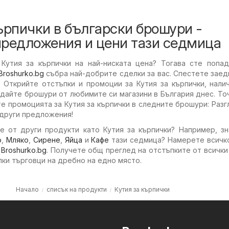
ърпички в български брошури -
предложения и цени тази седмица
Кутия за кърпички на най-ниската цена? Тогава сте попад
Broshurko.bg
събра най-добрите сделки за вас. Спестете заед
. Открийте отстъпки и промоции за Кутия за кърпички, нали
едайте брошури от любимите си магазини в България днес. То
е промоцията за Кутия за кърпички в следните брошури: Раз
 други предложения!
е от други продукти като Кутия за кърпички? Например, зн
о
,
Мляко
,
Сирене
,
Яйца
и
Кафе
тази седмица? Намерете всичко
с
Broshurko.bg
. Получете общ преглед на отстъпките от всички
лки търговци на дребно на едно място.
Начало
списък на продукти
Кутия за кърпички