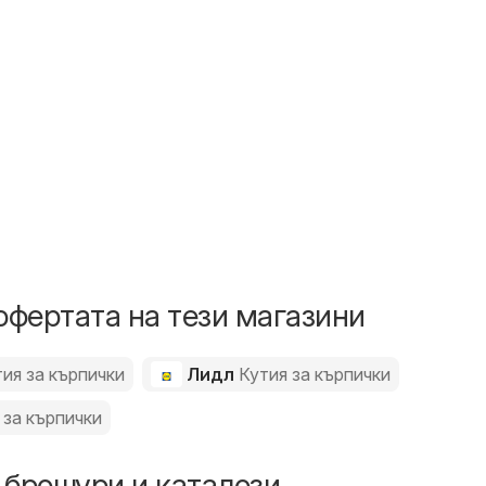
26
офертата на тези магазини
ия за кърпички
Лидл
Кутия за кърпички
 за кърпички
 брошури и каталози