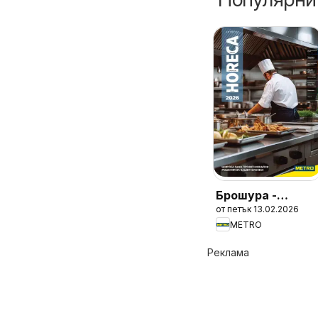
Брошура -
от петък 13.02.2026
HoReCa решения
METRO
2026
Реклама