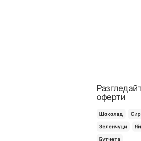
Разгледайт
оферти
Шоколад
Сир
Зеленчуци
Яй
Бутчета