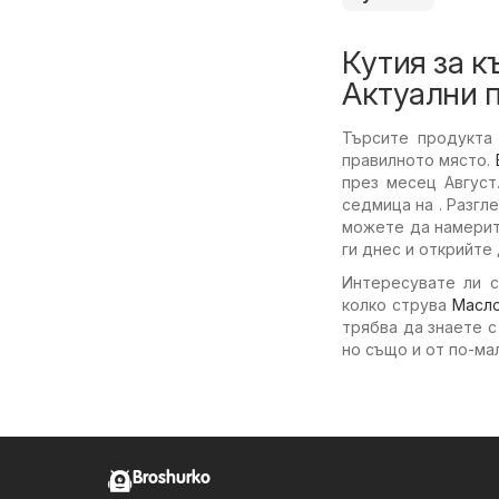
Кутия за к
Актуални 
Търсите продукта 
правилното място.
през месец Август
седмица на . Разгл
можете да намерит
ги днес и открийте
Интересувате ли с
колко струва
Масл
трябва да знаете 
но също и от по-ма
Broshurko