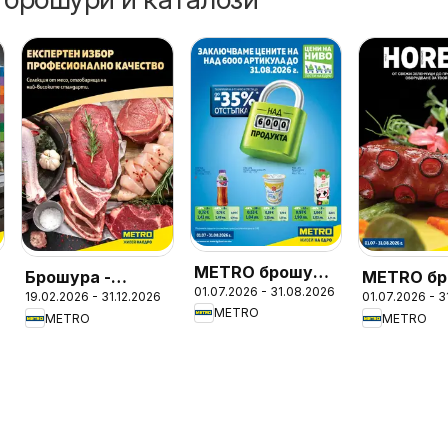
METRO брошура
Брошура -
METRO бр
01.07.2026 - 31.08.2026
- Цени на ниво
19.02.2026 - 31.12.2026
01.07.2026 - 
Месото
- ХоРеКа
METRO
METRO
METRO
Хранител
стоки