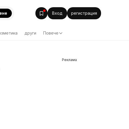
ене
Вход
регистрация
озметика
други
Повече
Реклама
а