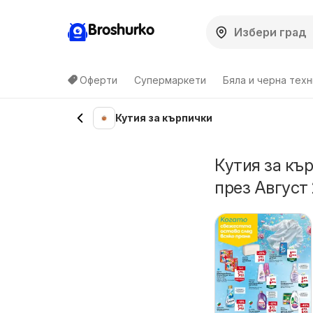
Broshurko
Оферти
Супермаркети
Бяла и черна техн
Кутия за кърпички
Кутия за къ
през Август 