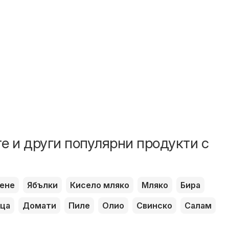
е и други популярни продукти с
ене
Ябълки
Кисело мляко
Мляко
Бира
ца
Домати
Пиле
Олио
Свинско
Салам