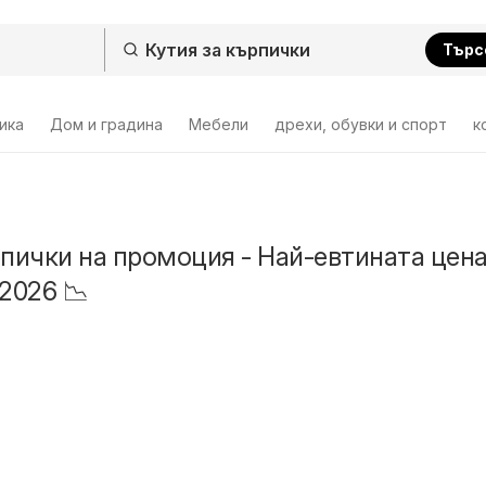
Търс
ика
Дом и градина
Мебели
дрехи, обувки и спорт
к
рпички на промоция - Най-евтината цен
2026 📉