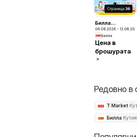
Cтраница
36
Билла
06.08.2026 - 12.08.20
Седмична
Билла
брошура
Цена в
брошурата
Редовно в 
T Market
Кут
Билла
Кутия
Популярни