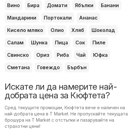
Вино
Бира
Домати
Ябълки
Банани
Мандарини
Портокали
Ананас
Кисело мляко
Олио
Хляб
Шоколад
Салам
Шунка
Пица
Сок
Пиле
Свинско
Ориз
Риба
Чай
Юфка
Сметана
Говеждо
Бърбън
Искате ли да намерите най-
добрата цена за Кюфтета?
Сред текущите промоции, Кюфтета вече е наличен на
най-добрата цена в T Market. Не пропускайте текущата
брошура на T Market с отстъпки и пазарувайте на
страхотни цени!