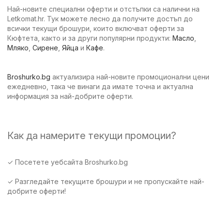
Най-новите специални оферти и отстъпки са налични на
Letkomat.hr. Тук можете лесно да получите достъп до
всички текущи брошури, които включват оферти за
Кюфтета, както и за други популярни продукти:
Масло
,
Мляко
,
Сирене
,
Яйца
и
Кафе
.
Broshurko.bg
актуализира най-новите промоционални цени
ежедневно, така че винаги да имате точна и актуална
информация за най-добрите оферти.
Как да намерите текущи промоции?
✓ Посетете уебсайта Broshurko.bg
✓ Разгледайте текущите брошури и не пропускайте най-
добрите оферти!