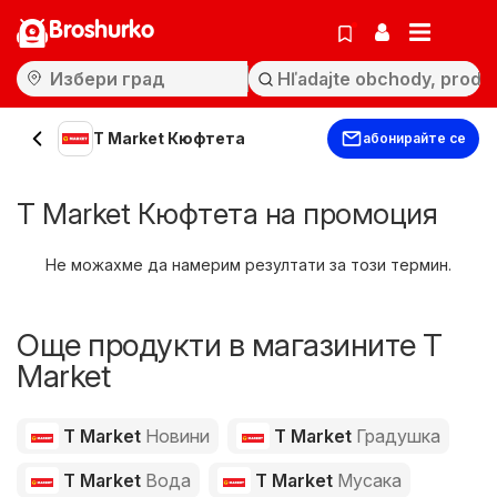
Broshurko
T Market Кюфтета
абонирайте се
T Market Кюфтета на промоция
Не можахме да намерим резултати за този термин.
Още продукти в магазините T
Market
T Market
Новини
T Market
Градушка
T Market
Вода
T Market
Мусака