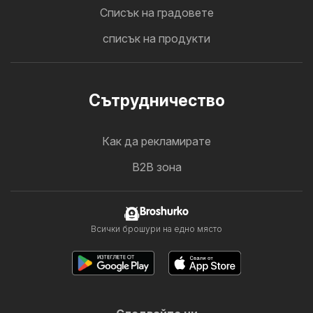
Cписък на градовете
списък на продукти
Cътрудничество
Как да рекламирате
B2B зона
Broshurko
Всички брошури на едно място