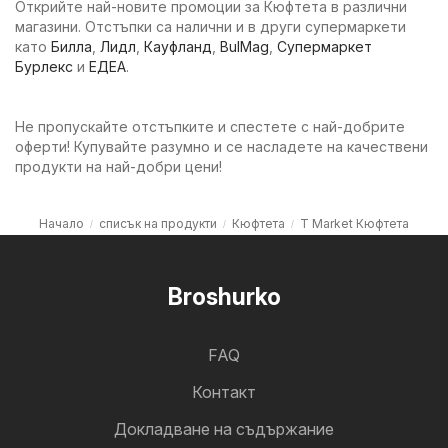
Открийте най-новите промоции за Кюфтета в различни
магазини. Отстъпки са налични и в други супермаркети
като
Билла
,
Лидл
,
Кауфланд
,
BulMag
,
Супермаркет
Бурлекс
и
ЕДЕА
.
Не пропускайте отстъпките и спестете с най-добрите
оферти! Купувайте разумно и се насладете на качествени
продукти на най-добри цени!
Начало
списък на продукти
Кюфтета
T Market Кюфтета
Broshurko
FAQ
Контакт
Докладване на съдържание