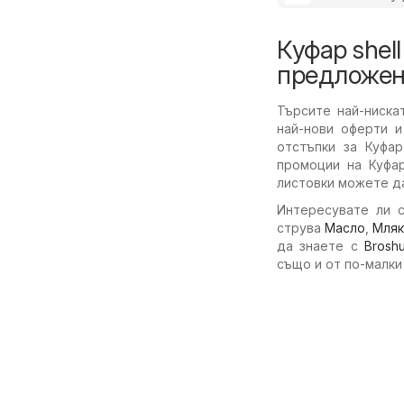
Куфар shel
предложен
Търсите най-ниска
най-нови оферти и
отстъпки за Куфар
промоции на Куфар
листовки можете да
Интересувате ли с
струва
Масло
,
Мля
да знаете с
Brosh
също и от по-малки