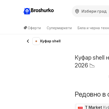
Broshurko
Оферти
Супермаркети
Бяла и черна техн
Куфар shell
Куфар shell 
2026 📉
Редовно в 
T Market
Куф