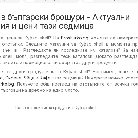
l в български брошури - Актуални
ия и цени тази седмица
та цена за Куфар shell? На
Broshurko.bg
можете да намерите
 отстъпки. Следните магазини за Куфар shell в момента пр
 shell в . Разгледахте ли последните им каталози? За най
 shell, моля, разгледайте тези каталози: Докато разглежд
 видите и промоционални оферти за други продукти.
е от други продукти като Куфар shell? Например, знаете л
ко
,
Сирене
,
Яйца
и
Кафе
тази седмица? Намерете всичко, коет
urko.bg
. Получете общ преглед на отстъпките от всички гол
 търговци на дребно на едно място.
Начало
списък на продукти
Куфар shell