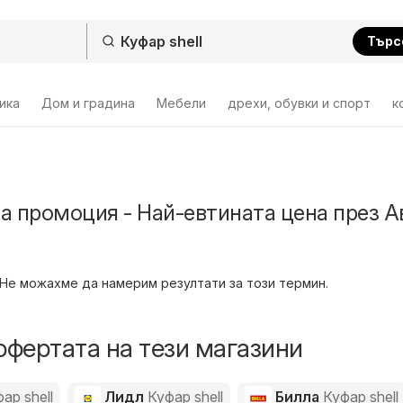
Търс
ика
Дом и градина
Мебели
дрехи, обувки и спорт
к
на промоция - Най-евтината цена през А
Не можахме да намерим резултати за този термин.
офертата на тези магазини
ар shell
Лидл
Куфар shell
Билла
Куфар shell