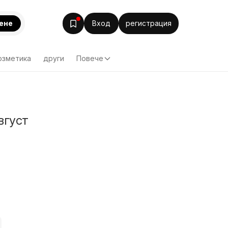
ене
Вход
регистрация
озметика
други
Повече
вгуст