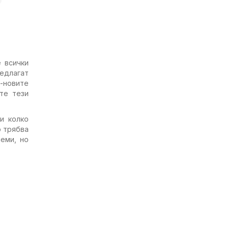
 всички
едлагат
-новите
ате тези
и колко
о трябва
еми, но