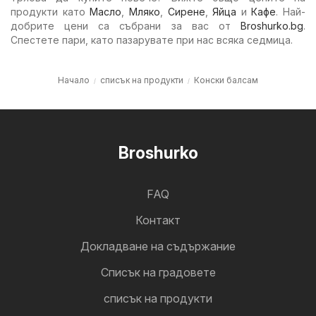
продукти като
Масло
,
Мляко
,
Сирене
,
Яйца
и
Кафе
. Най-
добрите цени са събрани за вас от
Broshurko.bg
.
Спестете пари, като пазарувате при нас всяка седмица.
Начало
списък на продукти
Конски балсам
Broshurko
FAQ
Контакт
Докладване на съдържание
Cписък на градовете
списък на продукти