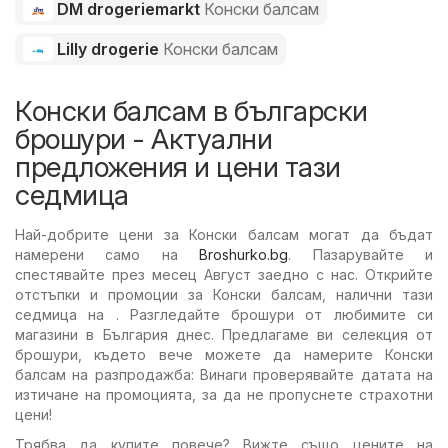
DM drogeriemarkt
Конски балсам
Lilly drogerie
Конски балсам
Конски балсам в български
брошури - Актуални
предложения и цени тази
седмица
Най-добрите цени за Конски балсам могат да бъдат
намерени само на
Broshurko.bg
. Пазарувайте и
спестявайте през месец Август заедно с нас. Открийте
отстъпки и промоции за Конски балсам, налични тази
седмица на . Разгледайте брошури от любимите си
магазини в България днес. Предлагаме ви селекция от
брошури, където вече можете да намерите Конски
балсам на разпродажба: Винаги проверявайте датата на
изтичане на промоцията, за да не пропуснете страхотни
цени!
Трябва да купите повече? Вижте също цените на