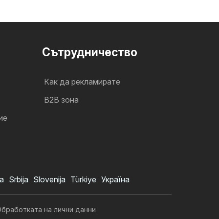
Cътрудничество
Как да рекламирате
B2B зона
ие
a
Srbija
Slovenija
Türkiye
Україна
бработката на лични данни