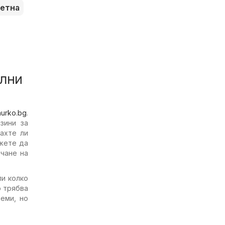
етна
ални
hurko.bg
.
зини за
ахте ли
жете да
ичане на
ли колко
о трябва
еми, но