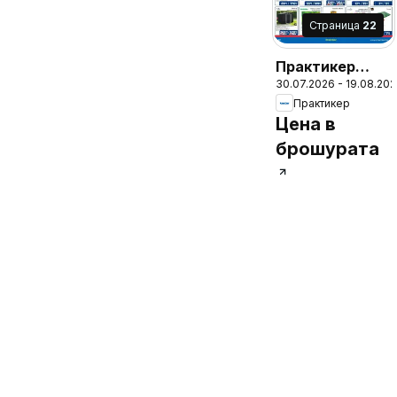
Cтраница
22
Практикер
30.07.2026 - 19.08.20
брошура
Практикер
Цена в
брошурата