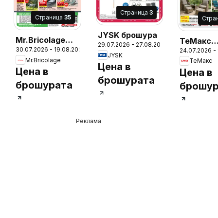
Cтраница
3
Cтраница
35
Cтра
JYSK брошура
Mr.Bricolage
ТеMакс
29.07.2026 - 27.08.2026
26
30.07.2026 - 19.08.2026
24.07.2026 -
брошура
брошура
JYSK
Mr.Bricolage
ТеMакс
Цена в
Цена в
Цена в
брошурата
брошурата
брошур
Реклама