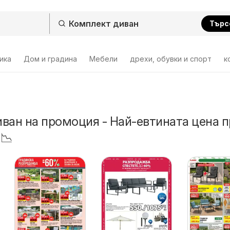
Търс
ика
Дом и градина
Мебели
дрехи, обувки и спорт
к
ван на промоция - Най-евтината цена п
 📉