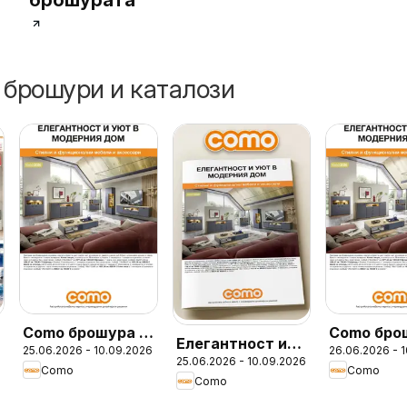
брошурата
 брошури и каталози
Como брошура -
Como бро
Елегантност и
25.06.2026 - 10.09.2026
26.06.2026 - 
Елегантност и
25.06.2026 - 10.09.2026
уют в модерния
Como
Como
уют в модерния
Como
дом с COMO
дом