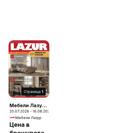
Cтраница
1
Мебели Лазур
20.07.2026 - 16.08.2026
брошура
6
Мебели Лазур
Цена в