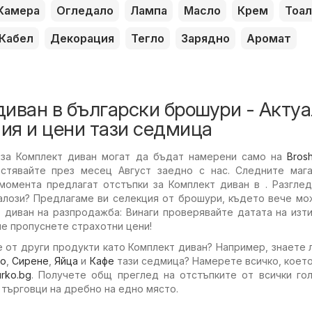
Камера
Огледало
Лампа
Масло
Крем
Тоал
Кабел
Декорация
Тегло
Зарядно
Аромат
иван в български брошури - Акту
ия и цени тази седмица
 за Комплект диван могат да бъдат намерени само на
Bros
стявайте през месец Август заедно с нас. Следните мага
момента предлагат отстъпки за Комплект диван в . Разглед
алози? Предлагаме ви селекция от брошури, където вече мо
 диван на разпродажба: Винаги проверявайте датата на изт
не пропуснете страхотни цени!
 от други продукти като Комплект диван? Например, знаете 
ко
,
Сирене
,
Яйца
и
Кафе
тази седмица? Намерете всичко, коет
urko.bg
. Получете общ преглед на отстъпките от всички гол
 търговци на дребно на едно място.