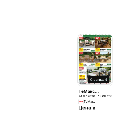
Cтраница
9
ТеMакс
24.07.2026 - 13.08.202
брошура
ТеMакс
Цена в