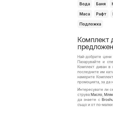
Вода
Баня
Маса
Рафт
Подложка
Комплект д
предложен
Най-добрите цени
Пазарувайте и спе
Комплект диван в 
последните им кат
намерите Комплект
промоцията, за да 
Интересувате ли се
струва
Масло
,
Мля
да знаете с
Brosh
също и от по-малки