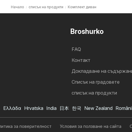
Начало
списък на продукти
Комплект диван
Broshurko
FAQ
Контакт
Докладване на съдържан
Cписък на градовете
списък на продукти
s
Ελλάδα
Hrvatska
India
日本
한국
New Zealand
Români
литика за поверителност
Условия за ползване на сайта
О