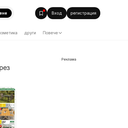
ене
Вход
регистрация
озметика
други
Повече
Реклама
рез