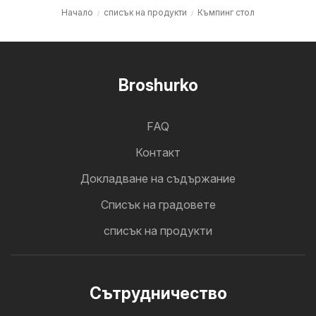
Начало
списък на продукти
Къмпинг стол
Broshurko
FAQ
Контакт
Докладване на съдържание
Cписък на градовете
списък на продукти
Cътрудничество