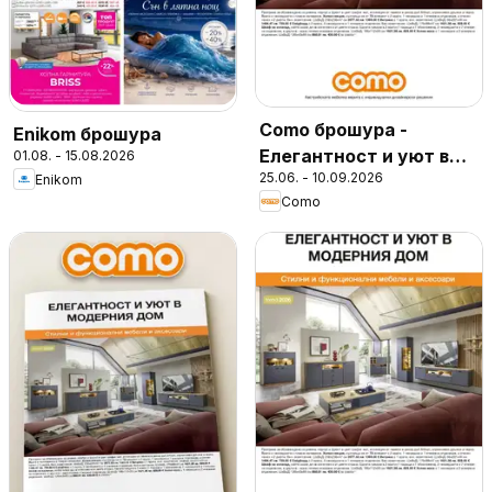
Como брошура -
Enikom брошура
Елегантност и уют в
01.08. - 15.08.2026
25.06. - 10.09.2026
Enikom
модерния дом
Como