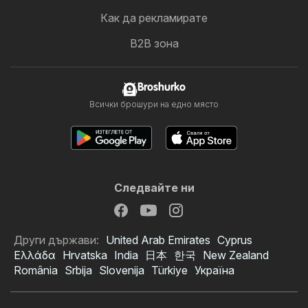
Как да рекламирате
B2B зона
Broshurko
Всички брошури на едно място
Следвайте ни
Други държави:
United Arab Emirates
Cyprus
Ελλάδα
Hrvatska
India
日本
한국
New Zealand
România
Srbija
Slovenija
Türkiye
Україна