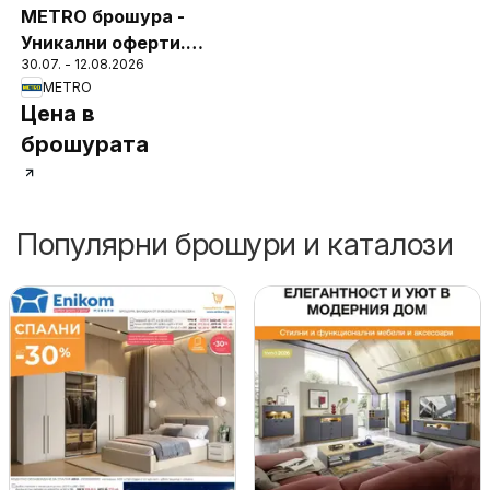
METRO брошура -
Уникални оферти.
30.07. - 12.08.2026
Финални бройки
METRO
Цена в
брошурата
Популярни брошури и каталози