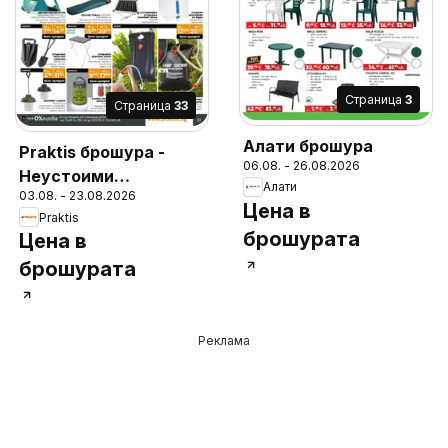
Cтраница
3
Cтраница
33
Алати брошура
Praktis брошура -
06.08. - 26.08.2026
Неустоими
Алати
03.08. - 23.08.2026
предложения
Цена в
Praktis
брошурата
Цена в
брошурата
Реклама