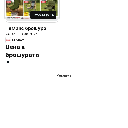
Cтраница
14
ТеMакс брошура
24.07. - 13.08.2026
ТеMакс
Цена в
брошурата
Реклама