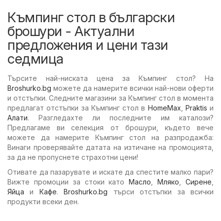
Къмпинг стол в български
брошури - Актуални
предложения и цени тази
седмица
Търсите най-ниската цена за Къмпинг стол? На
Broshurko.bg
можете да намерите всички най-нови оферти
и отстъпки. Следните магазини за Къмпинг стол в момента
предлагат отстъпки за Къмпинг стол в
HomeMax
,
Praktis
и
Алати
. Разгледахте ли последните им каталози?
Предлагаме ви селекция от брошури, където вече
можете да намерите Къмпинг стол на разпродажба:
Винаги проверявайте датата на изтичане на промоцията,
за да не пропуснете страхотни цени!
Отивате да пазарувате и искате да спестите малко пари?
Вижте промоции за стоки като
Масло
,
Мляко
,
Сирене
,
Яйца
и
Кафе
.
Broshurko.bg
търси отстъпки за всички
продукти всеки ден.