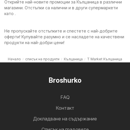
Открийте най-новите промоции за Кълцаница в различни
магазини. Отстъпки са налични и в други супермаркети
като .
Не пропускайте отстъпките и спестете с най-добрите
оферти! Купувайте разумно и се насладете на качествени
продукти на най-добри цени!
Начало
списък на продукти
Кълцаница
T Market Кълцаница
Broshurko
FAQ
Контакт
Докладване на съдържание
Cписък на градовете