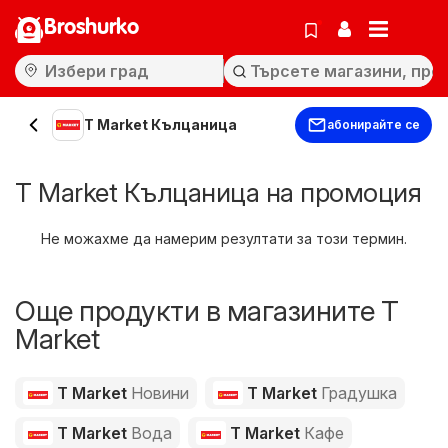
Broshurko
T Market Кълцаница
абонирайте се
T Market Кълцаница на промоция
Не можахме да намерим резултати за този термин.
Още продукти в магазините T
Market
T Market
Новини
T Market
Градушка
T Market
Вода
T Market
Кафе