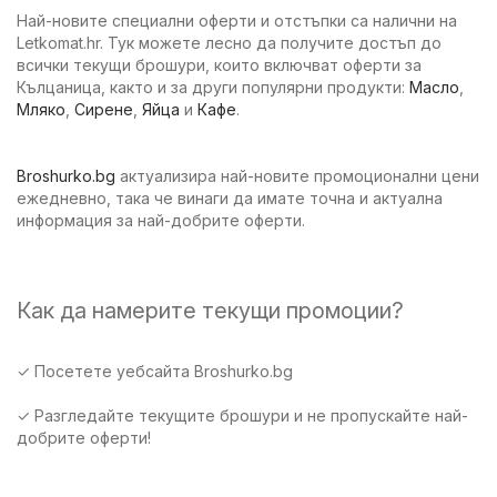
Най-новите специални оферти и отстъпки са налични на
Letkomat.hr. Тук можете лесно да получите достъп до
всички текущи брошури, които включват оферти за
Кълцаница, както и за други популярни продукти:
Масло
,
Мляко
,
Сирене
,
Яйца
и
Кафе
.
Broshurko.bg
актуализира най-новите промоционални цени
ежедневно, така че винаги да имате точна и актуална
информация за най-добрите оферти.
Как да намерите текущи промоции?
✓ Посетете уебсайта Broshurko.bg
✓ Разгледайте текущите брошури и не пропускайте най-
добрите оферти!