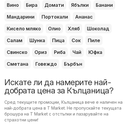
Вино
Бира
Домати
Ябълки
Банани
Мандарини
Портокали
Ананас
Кисело мляко
Олио
Хляб
Шоколад
Салам
Шунка
Пица
Сок
Пиле
Свинско
Ориз
Риба
Чай
Юфка
Сметана
Говеждо
Бърбън
Искате ли да намерите най-
добрата цена за Кълцаница?
Сред текущите промоции, Кълцаница вече е наличен на
най-добрата цена в T Market. Не пропускайте текущата
брошура на T Market с отстъпки и пазарувайте на
страхотни цени!