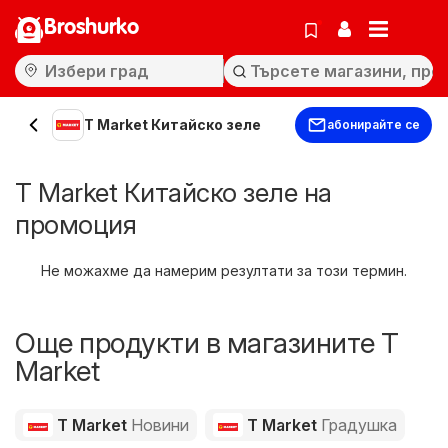
Broshurko
T Market Китайско зеле
абонирайте се
T Market Китайско зеле на
промоция
Не можахме да намерим резултати за този термин.
Още продукти в магазините T
Market
T Market
Новини
T Market
Градушка