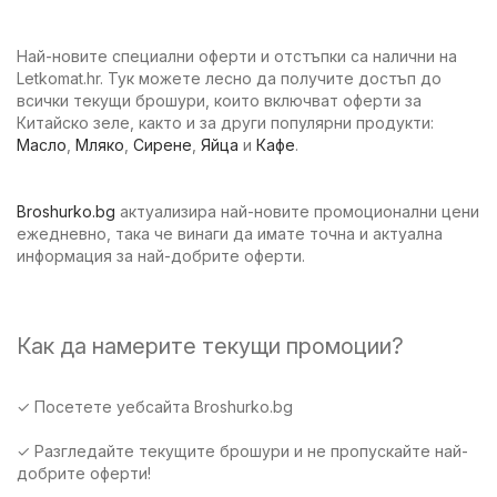
Най-новите специални оферти и отстъпки са налични на
Letkomat.hr. Тук можете лесно да получите достъп до
всички текущи брошури, които включват оферти за
Китайско зеле, както и за други популярни продукти:
Масло
,
Мляко
,
Сирене
,
Яйца
и
Кафе
.
Broshurko.bg
актуализира най-новите промоционални цени
ежедневно, така че винаги да имате точна и актуална
информация за най-добрите оферти.
Как да намерите текущи промоции?
✓ Посетете уебсайта Broshurko.bg
✓ Разгледайте текущите брошури и не пропускайте най-
добрите оферти!