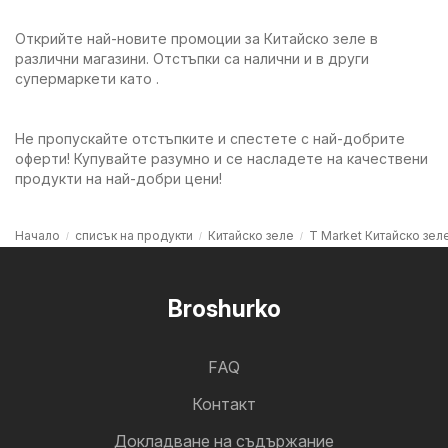
Открийте най-новите промоции за Китайско зеле в
различни магазини. Отстъпки са налични и в други
супермаркети като .
Не пропускайте отстъпките и спестете с най-добрите
оферти! Купувайте разумно и се насладете на качествени
продукти на най-добри цени!
Начало
списък на продукти
Китайско зеле
T Market Китайско зел
Broshurko
FAQ
Контакт
Докладване на съдържание