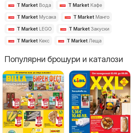
T Market
Вода
T Market
Кафе
T Market
Мусака
T Market
Манго
T Market
LEGO
T Market
Закуски
T Market
Кекс
T Market
Леща
Популярни брошури и каталози