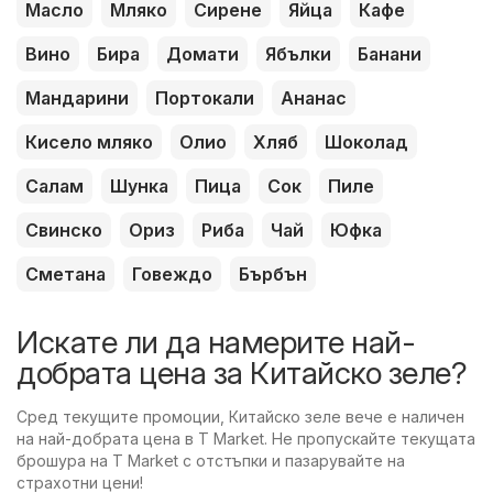
Масло
Мляко
Сирене
Яйца
Кафе
Вино
Бира
Домати
Ябълки
Банани
Мандарини
Портокали
Ананас
Кисело мляко
Олио
Хляб
Шоколад
Салам
Шунка
Пица
Сок
Пиле
Свинско
Ориз
Риба
Чай
Юфка
Сметана
Говеждо
Бърбън
Искате ли да намерите най-
добрата цена за Китайско зеле?
Сред текущите промоции, Китайско зеле вече е наличен
на най-добрата цена в T Market. Не пропускайте текущата
брошура на T Market с отстъпки и пазарувайте на
страхотни цени!