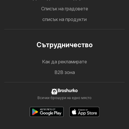
Cписък на градовете
списък на продукти
Cътрудничество
Как да рекламирате
B2B зона
Broshurko
Всички брошури на едно място