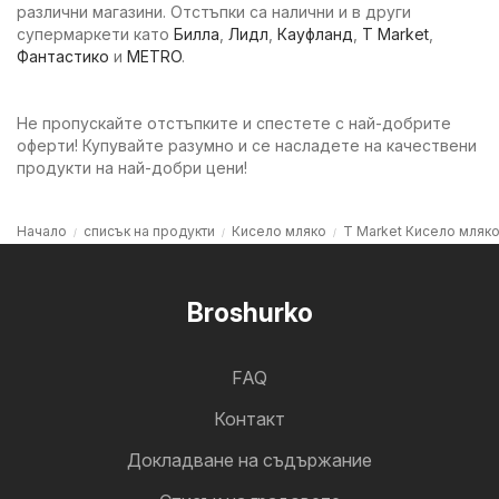
различни магазини. Отстъпки са налични и в други
супермаркети като
Билла
,
Лидл
,
Кауфланд
,
T Market
,
Фантастико
и
METRO
.
Не пропускайте отстъпките и спестете с най-добрите
оферти! Купувайте разумно и се насладете на качествени
продукти на най-добри цени!
Начало
списък на продукти
Кисело мляко
T Market Кисело мляк
Broshurko
FAQ
Контакт
Докладване на съдържание