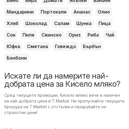
Вино
Бира
Домати
Ябълки
Банани
Мандарини
Портокали
Ананас
Олио
Хляб
Шоколад
Салам
Шунка
Пица
Сок
Пиле
Свинско
Ориз
Риба
Чай
Юфка
Сметана
Говеждо
Бърбън
Бонбони
Искате ли да намерите най-
добрата цена за Кисело мляко?
Сред текущите промоции, Кисело мляко вече е наличен
на най-добрата цена в T Market. Не пропускайте текущата
брошура на T Market с отстъпки и пазарувайте на
страхотни цени!