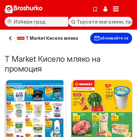
Broshurko
T Market Кисело мляко
абонирайте се
T Market Кисело мляко на
промоция