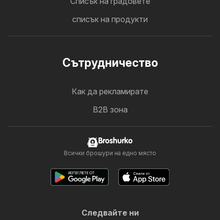
Cписък на градовете
списък на продукти
Cътрудничество
Как да рекламирате
B2B зона
Broshurko
Всички брошури на едно място
Следвайте ни