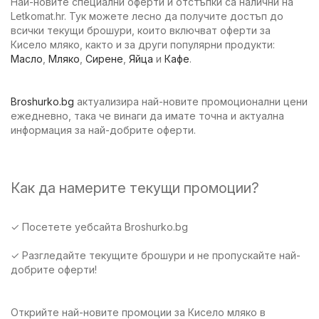
Най-новите специални оферти и отстъпки са налични на
Letkomat.hr. Тук можете лесно да получите достъп до
всички текущи брошури, които включват оферти за
Кисело мляко, както и за други популярни продукти:
Масло
,
Мляко
,
Сирене
,
Яйца
и
Кафе
.
Broshurko.bg
актуализира най-новите промоционални цени
ежедневно, така че винаги да имате точна и актуална
информация за най-добрите оферти.
Как да намерите текущи промоции?
✓ Посетете уебсайта Broshurko.bg
✓ Разгледайте текущите брошури и не пропускайте най-
добрите оферти!
Открийте най-новите промоции за Кисело мляко в