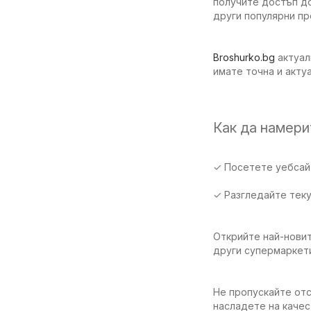
получите достъп до
други популярни п
Broshurko.bg
актуал
имате точна и акту
Как да намер
✓ Посетете уебсайт
✓ Разгледайте тек
Открийте най-новит
други супермаркет
Не пропускайте отс
насладете на качес