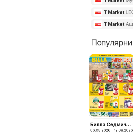
T Market
Му
T Market
LE
T Market
Аш
Популярни
Билла Седмична
06.08.2026 - 12.08.2026
брошура