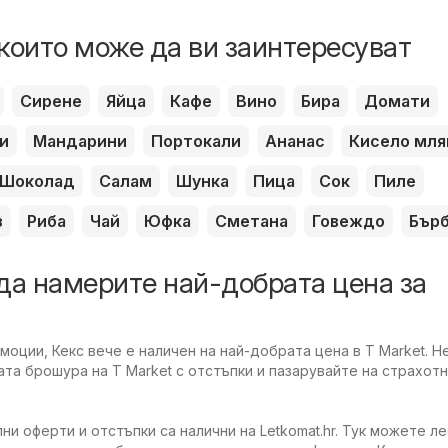
които може да ви заинтересуват
Сирене
Яйца
Кафе
Вино
Бира
Домати
и
Мандарини
Портокали
Ананас
Кисело мля
Шоколад
Салам
Шунка
Пица
Сок
Пиле
з
Риба
Чай
Юфка
Сметана
Говеждо
Бър
да намерите най-добрата цена за
оции, Кекс вече е наличен на най-добрата цена в T Market. Н
та брошура на T Market с отстъпки и пазарувайте на страхотн
ни оферти и отстъпки са налични на Letkomat.hr. Тук можете л