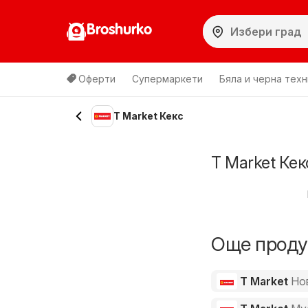
Broshurko
Оферти
Супермаркети
Бяла и черна техн
T Market Кекс
T Market Ке
Още продук
T Market
Но