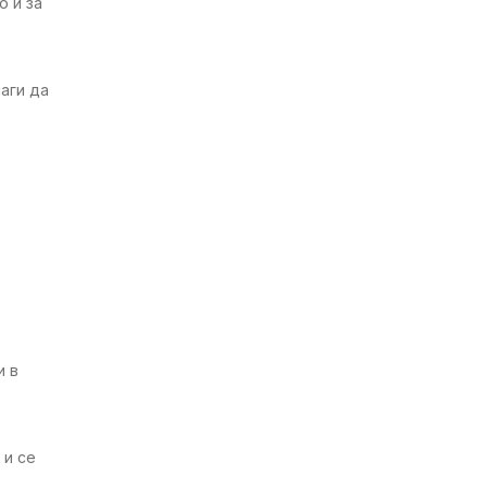
о и за
аги да
и в
 и се