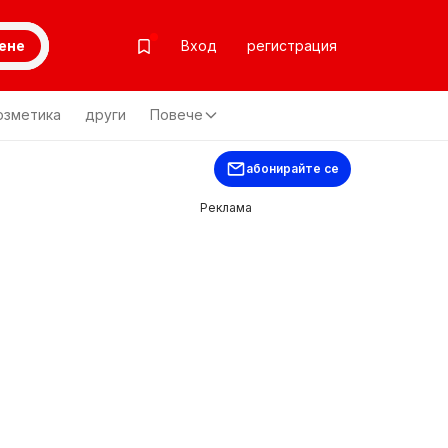
ене
Вход
регистрация
озметика
други
Повече
абонирайте се
Реклама