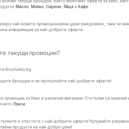
 всички текущи брошури, които включват оферти за Кекс, какт
родукти:
Масло
,
Мляко
,
Сирене
,
Яйца
и
Кафе
.
изира най-новите промоционални цени ежедневно, така че вин
ална информация за най-добрите оферти.
ите текущи промоции?
а Broshurko.bg
ущите брошури и не пропускайте най-добрите оферти!
е промоции за Кекс в различни магазини. Отстъпки са налични 
и като
Лекси
.
тъпките и спестете с най-добрите оферти! Купувайте разумно
твени продукти на най-добри цени!