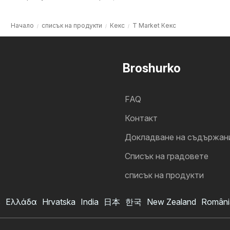
Начало
списък на продукти
Кекс
T Market Кекс
Broshurko
FAQ
Контакт
Докладване на съдържан
Cписък на градовете
списък на продукти
s
Ελλάδα
Hrvatska
India
日本
한국
New Zealand
Români