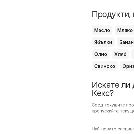
Продукти, 
Масло
Мляко
Ябълки
Банан
Олио
Хляб
Свинско
Ори
Искате ли 
Кекс?
Сред текущите пром
пропускайте текуща
Най-новите специал