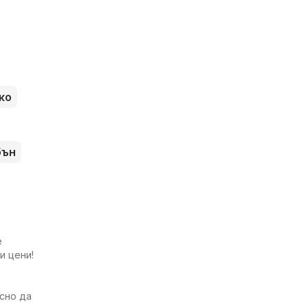
ко
бън
е
и цени!
есно да