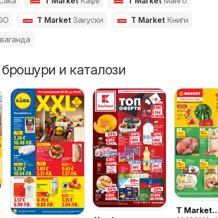
сака
T Market
Кафе
T Market
Манго
GO
T Market
Закуски
T Market
Книги
ваганда
 брошури и каталози
T Market