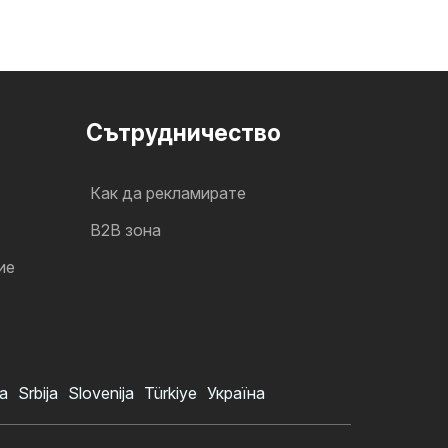
Cътрудничество
Как да рекламирате
B2B зона
ие
a
Srbija
Slovenija
Türkiye
Україна