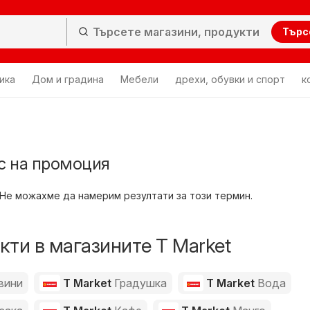
Търс
ика
Дом и градина
Мебели
дрехи, обувки и спорт
к
кс на промоция
Не можахме да намерим резултати за този термин.
ти в магазините T Market
вини
T Market
Градушка
T Market
Вода