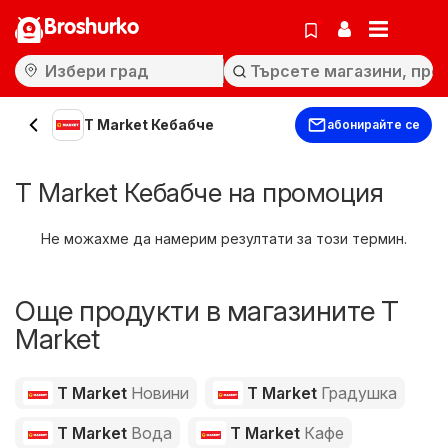
Broshurko
T Market Кебабче
абонирайте се
T Market Кебабче на промоция
Не можахме да намерим резултати за този термин.
Още продукти в магазините T
Market
T Market
Новини
T Market
Градушка
T Market
Вода
T Market
Кафе