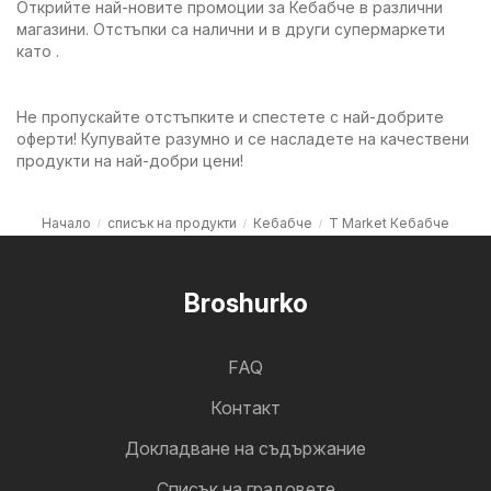
Открийте най-новите промоции за Кебабче в различни
магазини. Отстъпки са налични и в други супермаркети
като .
Не пропускайте отстъпките и спестете с най-добрите
оферти! Купувайте разумно и се насладете на качествени
продукти на най-добри цени!
Начало
списък на продукти
Кебабче
T Market Кебабче
Broshurko
FAQ
Контакт
Докладване на съдържание
Cписък на градовете