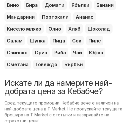
Вино
Бира
Домати
Ябълки
Банани
Мандарини
Портокали
Ананас
Кисело мляко
Олио
Хляб
Шоколад
Салам
Шунка
Пица
Сок
Пиле
Свинско
Ориз
Риба
Чай
Юфка
Сметана
Говеждо
Бърбън
Искате ли да намерите най-
добрата цена за Кебабче?
Сред текущите промоции, Кебабче вече е наличен на
най-добрата цена в T Market. Не пропускайте текущата
брошура на T Market с отстъпки и пазарувайте на
страхотни цени!