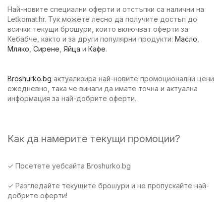
Най-новите специални оферти и отстъпки са налични на
Letkomat.hr. Тук можете лесно да получите достъп до
всички текущи брошури, които включват оферти за
Кебабче, както и за други популярни продукти:
Масло
,
Мляко
,
Сирене
,
Яйца
и
Кафе
.
Broshurko.bg
актуализира най-новите промоционални цени
ежедневно, така че винаги да имате точна и актуална
информация за най-добрите оферти.
Как да намерите текущи промоции?
✓ Посетете уебсайта Broshurko.bg
✓ Разгледайте текущите брошури и не пропускайте най-
добрите оферти!