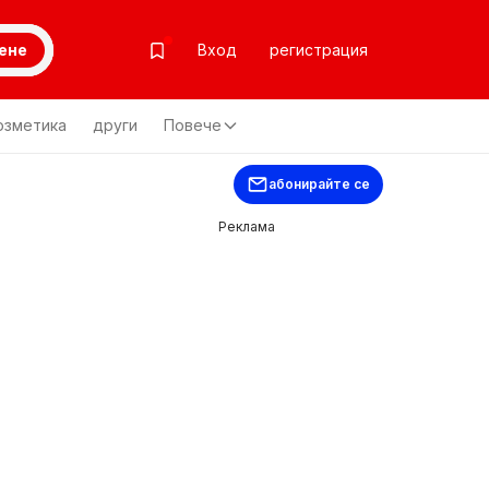
ене
Вход
регистрация
озметика
други
Повече
абонирайте се
Реклама