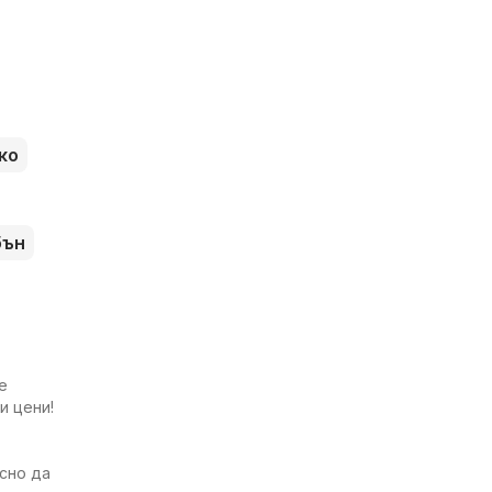
ко
бън
е
и цени!
есно да