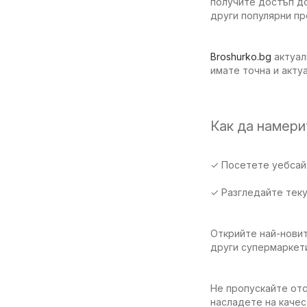
получите достъп до
други популярни п
Broshurko.bg
актуал
имате точна и акту
Как да намер
✓ Посетете уебсайт
✓ Разгледайте тек
Открийте най-новит
други супермаркет
Не пропускайте отс
насладете на качес