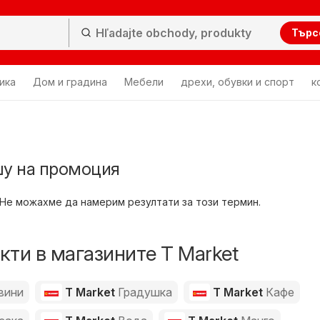
Търс
ика
Дом и градина
Мебели
дрехи, обувки и спорт
к
шу на промоция
Не можахме да намерим резултати за този термин.
ти в магазините T Market
вини
T Market
Градушка
T Market
Кафе