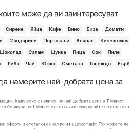
които може да ви заинтересуват
Сирене
Яйца
Кафе
Вино
Бира
Домати
и
Мандарини
Портокали
Ананас
Кисело мля
Шоколад
Салам
Шунка
Пица
Сок
Пиле
з
Риба
Чай
Юфка
Сметана
Говеждо
Бър
да намерите най-добрата цена за
оции, Кашу вече е наличен на най-добрата цена в T Market. Н
та брошура на T Market с отстъпки и пазарувайте на страхотн
ни оферти и отстъпки са налични на Letkomat.hr. Тук можете л