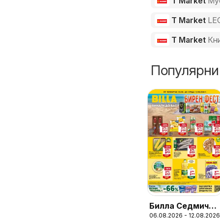
T Market
Му
T Market
LE
T Market
Кн
Популярни
Билла Седмична
06.08.2026 - 12.08.2026
брошура