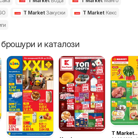
сака
T Market
Вода
T Market
Манго
GO
T Market
Закуски
T Market
Кекс
иги
 брошури и каталози
T Market