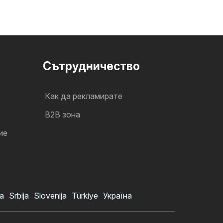
Cътрудничество
Как да рекламирате
B2B зона
ие
a
Srbija
Slovenija
Türkiye
Україна