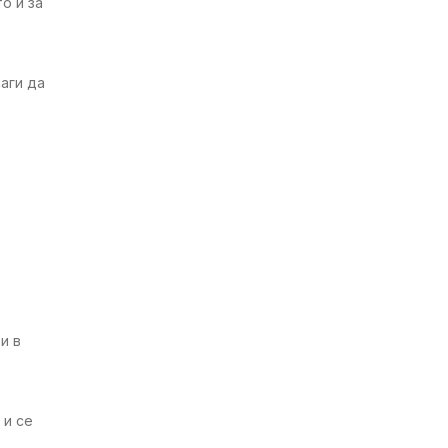
о и за
аги да
и в
 и се