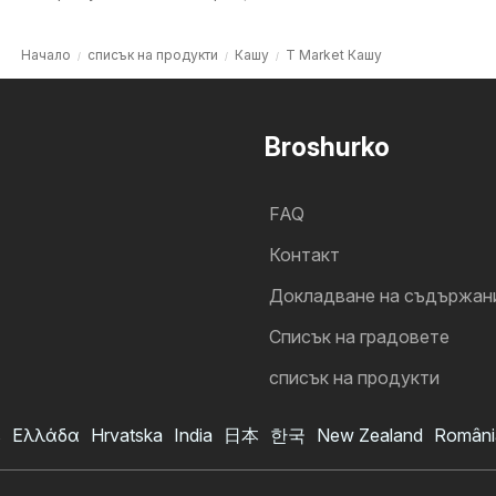
Начало
списък на продукти
Кашу
T Market Кашу
Broshurko
FAQ
Контакт
Докладване на съдържан
Cписък на градовете
списък на продукти
s
Ελλάδα
Hrvatska
India
日本
한국
New Zealand
Români