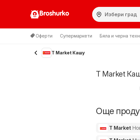
Broshurko
Оферти
Супермаркети
Бяла и черна техн
T Market Кашу
T Market Ка
Още продук
T Market
Но