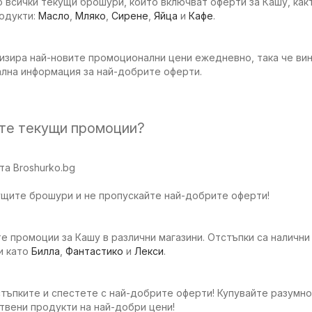
 всички текущи брошури, които включват оферти за Кашу, какт
родукти:
Масло
,
Мляко
,
Сирене
,
Яйца
и
Кафе
.
изира най-новите промоционални цени ежедневно, така че вин
ална информация за най-добрите оферти.
ите текущи промоции?
а Broshurko.bg
ущите брошури и не пропускайте най-добрите оферти!
е промоции за Кашу в различни магазини. Отстъпки са налични 
и като
Билла
,
Фантастико
и
Лекси
.
тъпките и спестете с най-добрите оферти! Купувайте разумно
твени продукти на най-добри цени!