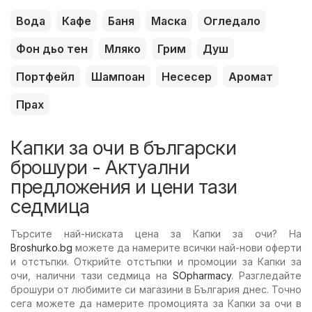
Вода
Кафе
Баня
Маска
Огледало
Фон дьо тен
Мляко
Грим
Душ
Портфейл
Шампоан
Несесер
Аромат
Прах
Капки за очи в български
брошури - Актуални
предложения и цени тази
седмица
Търсите най-ниската цена за Капки за очи? На
Broshurko.bg
можете да намерите всички най-нови оферти
и отстъпки. Открийте отстъпки и промоции за Капки за
очи, налични тази седмица на
SOpharmacy
. Разгледайте
брошури от любимите си магазини в България днес. Точно
сега можете да намерите промоцията за Капки за очи в