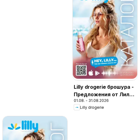
Lilly drogerie брошура -
Предложения от Лили
01.08. - 31.08.2026
Дрогерие
Lilly drogerie