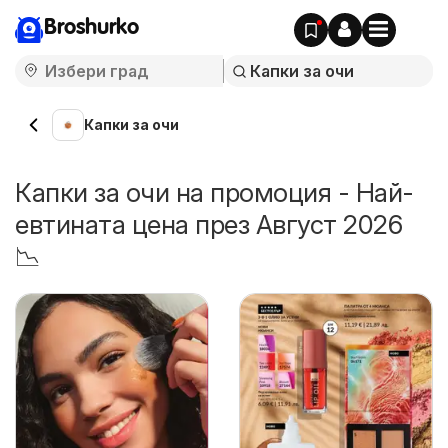
Broshurko
Капки за очи
Капки за очи на промоция - Най-
евтината цена през Август 2026
📉