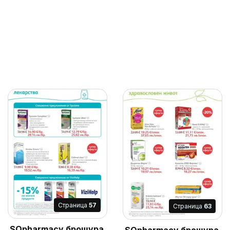
Cтраница
57
Cтраница
63
SOpharmacy брошура
SOpharmacy брошура