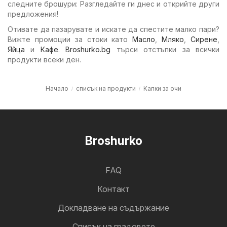
следните брошури: Разгледайте ги днес и открийте други
предложения!
Отивате да пазарувате и искате да спестите малко пари?
Вижте промоции за стоки като
Масло
,
Мляко
,
Сирене
,
Яйца
и
Кафе
.
Broshurko.bg
търси отстъпки за всички
продукти всеки ден.
Начало
списък на продукти
Капки за очи
Broshurko
FAQ
Контакт
Докладване на съдържание
Cписък на градовете