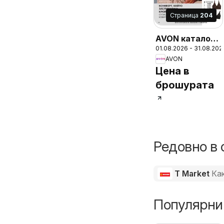
Cтраница
204
AVON каталог
01.08.2026 - 31.08.202
08
AVON
Цена в
брошурата
Редовно в 
T Market
Ка
Популярни