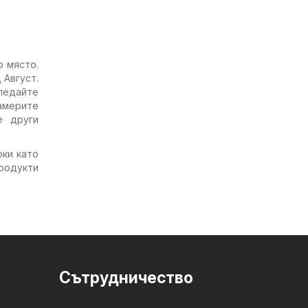
о място.
 Август.
гледайте
америте
е други
оки като
родукти
Cътрудничество