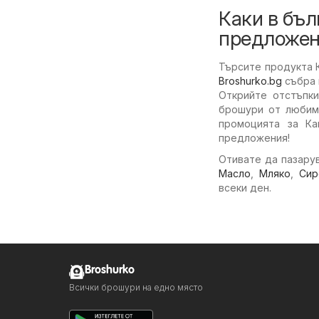
Каки в бъл
предложен
Търсите продукта К
Broshurko.bg
събра 
Открийте отстъпки
брошури от любими
промоцията за Ка
предложения!
Отивате да пазарув
Масло
,
Мляко
,
Сир
всеки ден.
Broshurko
Всички брошури на едно място