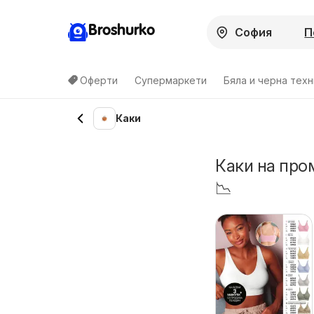
Broshurko
П
Оферти
Супермаркети
Бяла и черна техн
Каки
Каки на про
📉