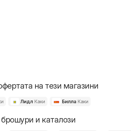
6
офертата на тези магазини
ки
Лидл
Каки
Билла
Каки
 брошури и каталози