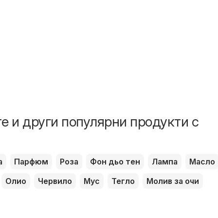
е и други популярни продукти с
а
Парфюм
Роза
Фон дьо тен
Лампа
Масло
Олио
Червило
Мус
Тегло
Молив за очи