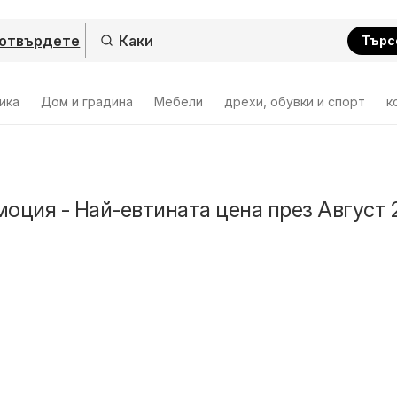
отвърдете
Търс
ика
Дом и градина
Мебели
дрехи, обувки и спорт
к
моция - Най-евтината цена през Август 