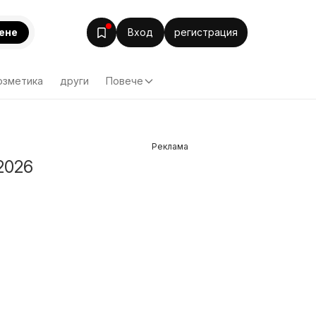
ене
Вход
регистрация
озметика
други
Повече
Реклама
2026