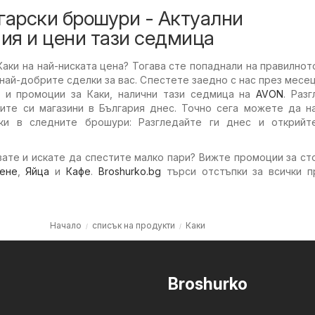
гарски брошури - Актуални
ия и цени тази седмица
аки на най-ниската цена? Тогава сте попаднали на правилнот
най-добрите сделки за вас. Спестете заедно с нас през месец
 и промоции за Каки, налични тази седмица на
AVON
. Раз
те си магазини в България днес. Точно сега можете да н
ки в следните брошури: Разгледайте ги днес и открийт
ате и искате да спестите малко пари? Вижте промоции за ст
ене
,
Яйца
и
Кафе
.
Broshurko.bg
търси отстъпки за всички п
Начало
списък на продукти
Каки
Broshurko