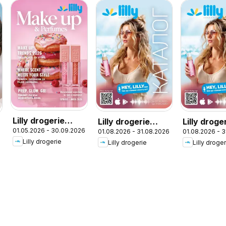
Lilly drogerie
Lilly drogerie
Lilly droge
01.05.2026 - 30.09.2026
01.08.2026 - 31.08.2026
01.08.2026 - 
каталог - Make
брошура -
каталог 0
6
Lilly drogerie
Lilly drogerie
Lilly droge
up & Perfumes
Предложения от
Лили Дрогерие