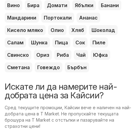
Вино
Бира
Домати
Ябълки
Банани
Мандарини
Портокали
Ананас
Кисело мляко
Олио
Хляб
Шоколад
Салам
Шунка
Пица
Сок
Пиле
Свинско
Ориз
Риба
Чай
Юфка
Сметана
Говеждо
Бърбън
Искате ли да намерите най-
добрата цена за Кайсии?
Сред текущите промоции, Кайсии вече е наличен на най-
добрата цена в T Market. Не пропускайте текущата
брошура на T Market с отстъпки и пазарувайте на
страхотни цени!