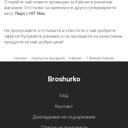
Открийте най-новите промоции за Кайсии в различни
магазини. Отстъпки са налични и в други супермаркети
като
Лидл
и
HIT Max
.
Не пропускайте отстъпките и спестете с най-добрите
оферти! Купувайте разумно и се насладете на качествени
продукти на най-добри цени!
Начало
списък на продукти
Кайсии
T Market Кайсии
Broshurko
FAQ
Контакт
Докладване на съдържание
Cписък на градовете