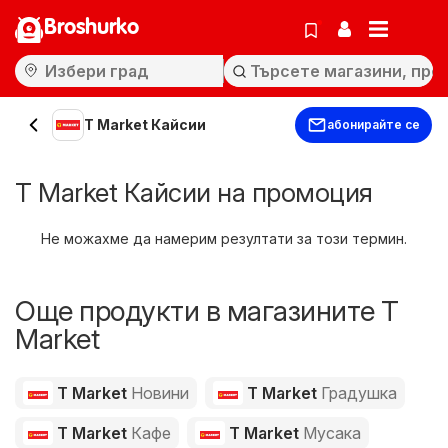
Broshurko
T Market Кайсии
абонирайте се
T Market Кайсии на промоция
Не можахме да намерим резултати за този термин.
Още продукти в магазините T
Market
T Market
Новини
T Market
Градушка
T Market
Кафе
T Market
Мусака