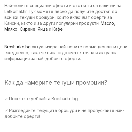
Най-новите специални оферти и отстъпки са налични на
Letkomat.hr. Тук можете лесно да получите достъп до
всички текущи брошури, които включват оферти за
Кайсии, както и за други популярни продукти:
Масло
,
Мляко
,
Сирене
,
Яйца
и
Кафе
.
Broshurko.bg
актуализира най-новите промоционални цени
ежедневно, така че винаги да имате точна и актуална
информация за най-добрите оферти.
Как да намерите текущи промоции?
✓ Посетете уебсайта Broshurko.bg
✓ Разгледайте текущите брошури и не пропускайте най-
добрите оферти!