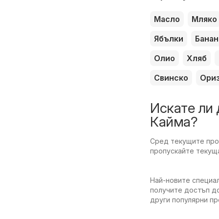
Масло
Мляко
Ябълки
Банан
Олио
Хляб
Свинско
Ори
Искате ли 
Кайма?
Сред текущите пром
пропускайте текуща
Най-новите специал
получите достъп до
други популярни п