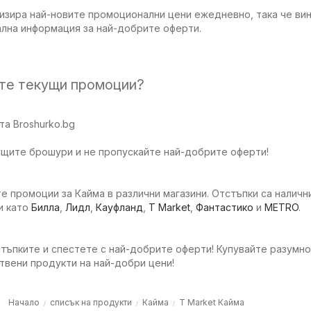
изира най-новите промоционални цени ежедневно, така че вин
ална информация за най-добрите оферти.
ите текущи промоции?
а Broshurko.bg
ущите брошури и не пропускайте най-добрите оферти!
е промоции за Кайма в различни магазини. Отстъпки са налични
и като
Билла
,
Лидл
,
Кауфланд
,
T Market
,
Фантастико
и
METRO
.
тъпките и спестете с най-добрите оферти! Купувайте разумно
твени продукти на най-добри цени!
Начало
списък на продукти
Кайма
T Market Кайма