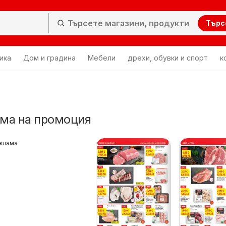
Търс
ика
Дом и градина
Мебели
дрехи, обувки и спорт
к
йма на промоция
клама