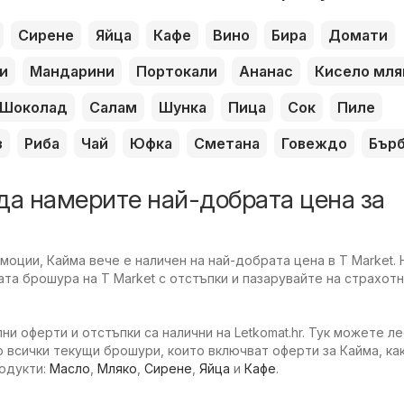
Сирене
Яйца
Кафе
Вино
Бира
Домати
и
Мандарини
Портокали
Ананас
Кисело мля
Шоколад
Салам
Шунка
Пица
Сок
Пиле
з
Риба
Чай
Юфка
Сметана
Говеждо
Бър
да намерите най-добрата цена за
оции, Кайма вече е наличен на най-добрата цена в T Market. 
та брошура на T Market с отстъпки и пазарувайте на страхотн
ни оферти и отстъпки са налични на Letkomat.hr. Тук можете л
 всички текущи брошури, които включват оферти за Кайма, как
родукти:
Масло
,
Мляко
,
Сирене
,
Яйца
и
Кафе
.