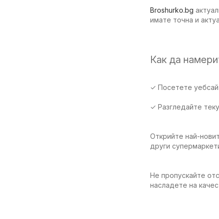
Broshurko.bg
актуал
имате точна и акту
Как да намер
✓ Посетете уебсайт
✓ Разгледайте тек
Открийте най-новит
други супермаркет
Не пропускайте отс
насладете на качес