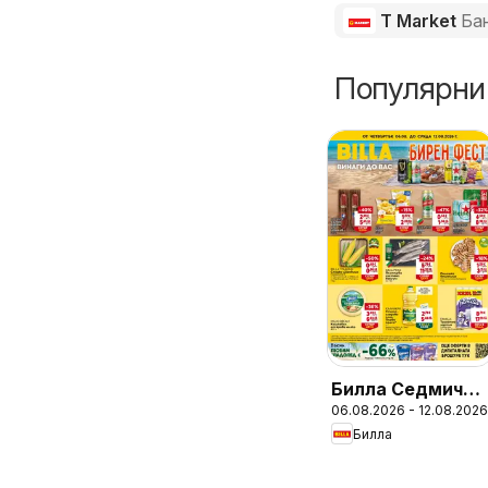
T Market
Ба
Популярни
Билла Седмична
06.08.2026 - 12.08.2026
брошура
Билла