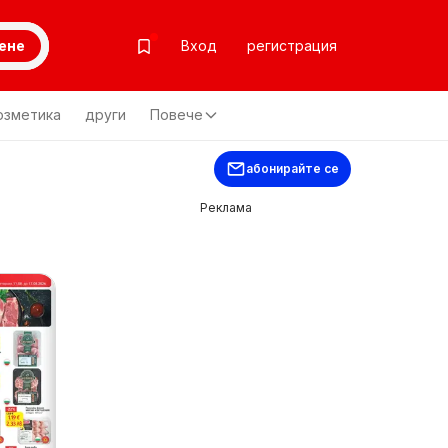
ене
Вход
регистрация
озметика
други
Повече
абонирайте се
Реклама