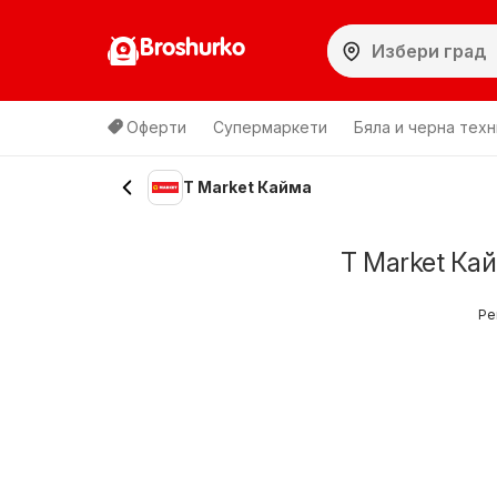
Broshurko
Оферти
Супермаркети
Бяла и черна техн
T Market Кайма
T Market Ка
Ре