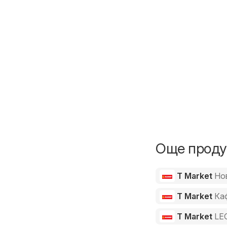
Още продук
T Market
Но
T Market
Ка
T Market
LE