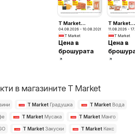
T Market
T Market
04.08.2026 - 10.08.2026
11.08.2026 - 1
Седмична
Седмична
T Market
T Market
брошура
брошура
Цена в
Цена в
брошурата
брошур
ти в магазините T Market
вини
T Market
Градушка
T Market
Вода
фе
T Market
Мусака
T Market
Манго
GO
T Market
Закуски
T Market
Кекс