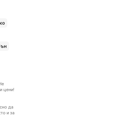
ко
бън
Не
и цени!
есно да
то и за