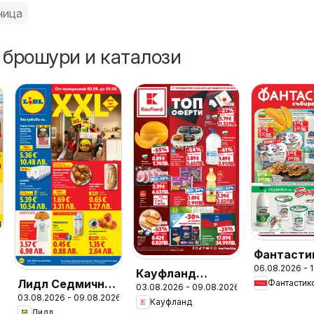
ница
 брошури и каталози
Фантасти
06.08.2026 - 
Седмичн
Кауфланд
Лидл Седмична
Фантастик
брошура
03.08.2026 - 09.08.2026
Седмична
03.08.2026 - 09.08.2026
брошура
Кауфланд
брошура
Лидл