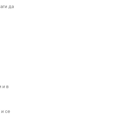
аги да
 и в
 и се