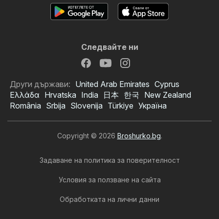
Следвайте ни
Други държави:
United Arab Emirates
Cyprus
Ελλάδα
Hrvatska
India
日本
한국
New Zealand
România
Srbija
Slovenija
Türkiye
Україна
Copyright © 2026
Broshurko.bg
.
Задаване на политика за поверителност
Условия за ползване на сайта
Обработката на лични данни