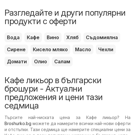
Разгледайте и други популярни
продукти с оферти
Вода
Кафе
Вино
Хляб
Съдомиялна
Сирене
Кисело мляко
Масло
Чехли
Домати
Олио
Салам
Кафе ликьор в български
брошури - Актуални
предложения и цени тази
седмица
Търсите най-ниската цена за Кафе ликьор? На
Broshurko.bg
можете да намерите всички най-нови оферти
и отстъпки. Тази седмица ще намерите специални цени за