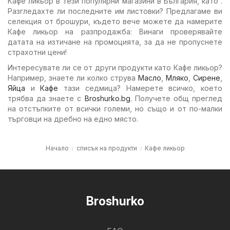
Кафе ликьор в тези популярни магазини в България, като .
Разгледахте ли последните им листовки? Предлагаме ви
селекция от брошури, където вече можете да намерите
Кафе ликьор на разпродажба: Винаги проверявайте
датата на изтичане на промоцията, за да не пропуснете
страхотни цени!
Интересувате ли се от други продукти като Кафе ликьор?
Например, знаете ли колко струва
Масло
,
Мляко
,
Сирене
,
Яйца
и
Кафе
тази седмица? Намерете всичко, което
трябва да знаете с
Broshurko.bg
. Получете общ преглед
на отстъпките от всички големи, но също и от по-малки
търговци на дребно на едно място.
Начало
списък на продукти
Кафе ликьор
Broshurko