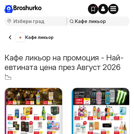
Broshurko
Кафе ликьор
Кафе ликьор на промоция - Най-
евтината цена през Август 2026
📉