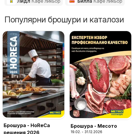
Лидл
Кафе ликьор
Билла
Кафе ликьор
Популярни брошури и каталози
Брошура - HoReCa
Брошура - Месото
решения 2026
19.02. - 31.12.2026