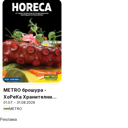
METRO брошура -
ХоРеКа Хранителни
01.07. - 31.08.2026
стоки
METRO
Реклама