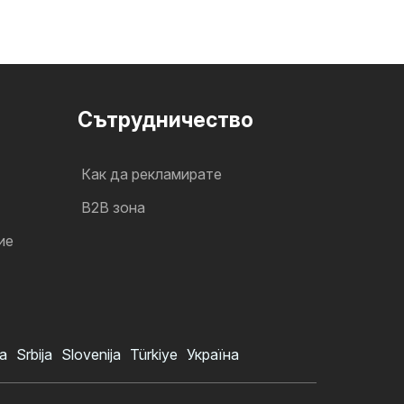
Cътрудничество
Как да рекламирате
B2B зона
ие
a
Srbija
Slovenija
Türkiye
Україна