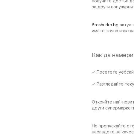
получите достъп до
за други популярни
Broshurko.bg
актуал
имате точна и акту
Как да намер
✓ Посетете уебсайт
✓ Разгледайте тек
Открийте най-новит
други супермаркет
Не пропускайте отс
насладете на качес