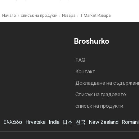
Начало
списък на продукти
Извара
T Market Извара
Broshurko
FAQ
Контакт
Докладване на съдържан
Cписък на градовете
списък на продукти
s
Ελλάδα
Hrvatska
India
日本
한국
New Zealand
Români