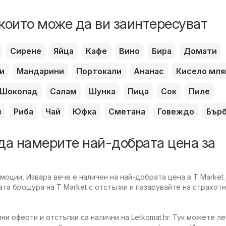
които може да ви заинтересуват
Сирене
Яйца
Кафе
Вино
Бира
Домати
и
Мандарини
Портокали
Ананас
Кисело мля
Шоколад
Салам
Шунка
Пица
Сок
Пиле
з
Риба
Чай
Юфка
Сметана
Говеждо
Бър
да намерите най-добрата цена за
оции, Извара вече е наличен на най-добрата цена в T Market.
та брошура на T Market с отстъпки и пазарувайте на страхотн
ни оферти и отстъпки са налични на Letkomat.hr. Тук можете л