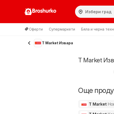
Broshurko
Оферти
Супермаркети
Бяла и черна техн
T Market Извара
T Market Из
Още продук
T Market
Но