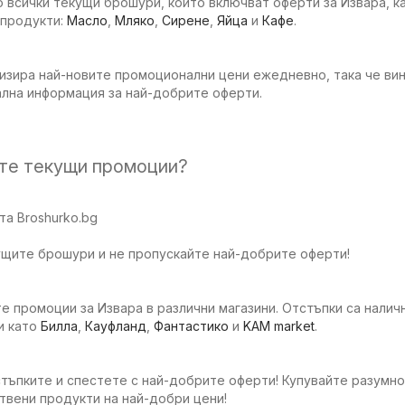
 всички текущи брошури, които включват оферти за Извара, ка
 продукти:
Масло
,
Мляко
,
Сирене
,
Яйца
и
Кафе
.
изира най-новите промоционални цени ежедневно, така че вин
ална информация за най-добрите оферти.
ите текущи промоции?
а Broshurko.bg
ущите брошури и не пропускайте най-добрите оферти!
е промоции за Извара в различни магазини. Отстъпки са наличн
и като
Билла
,
Кауфланд
,
Фантастико
и
KAM market
.
тъпките и спестете с най-добрите оферти! Купувайте разумно
твени продукти на най-добри цени!