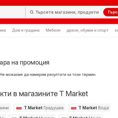
Търс
ика
Дом и градина
Мебели
дрехи, обувки и спорт
к
вара на промоция
Не можахме да намерим резултати за този термин.
ти в магазините T Market
вини
T Market
Градушка
T Market
Вода