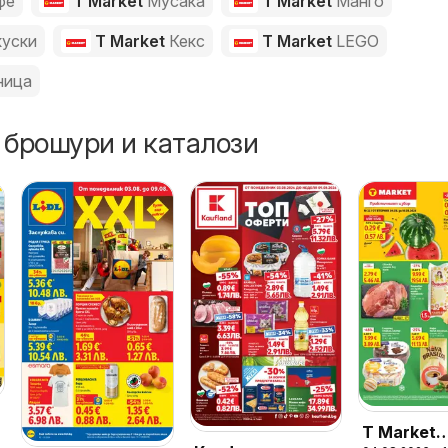
фе
T Market
Мусака
T Market
Манго
куски
T Market
Кекс
T Market
LEGO
ница
 брошури и каталози
T Market