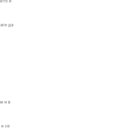
кто и
аги да
и и в
 и се