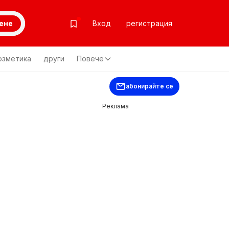
ене
Вход
регистрация
озметика
други
Повече
абонирайте се
Реклама