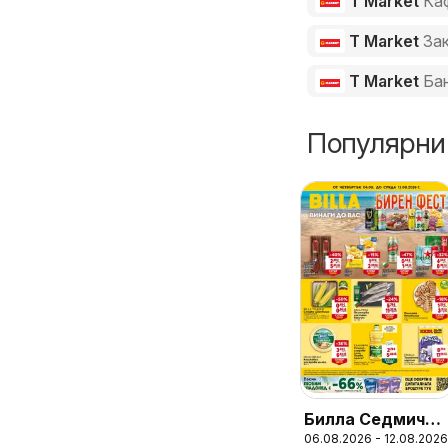
T Market
Ка
T Market
За
T Market
Ба
Популярни
Билла Седмична
06.08.2026 - 12.08.2026
брошура