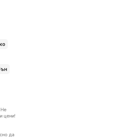
ко
бън
 Не
и цени!
есно да