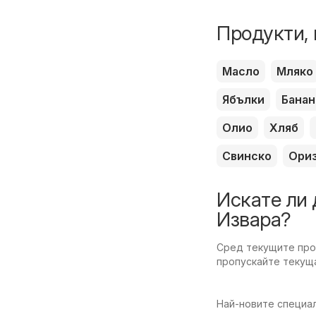
Продукти, 
Масло
Мляко
Ябълки
Банан
Олио
Хляб
Свинско
Ори
Искате ли 
Извара?
Сред текущите пром
пропускайте текуща
Най-новите специал