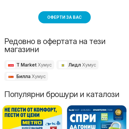
ОФЕРТИ ЗА ВАС
Редовно в офертата на тези
магазини
T Market
Хумус
Лидл
Хумус
Билла
Хумус
Популярни брошури и каталози