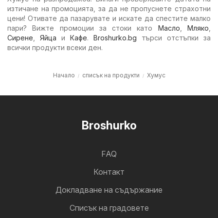
изтичане на промоцията, за да не пропуснете страхотни
цени! Отивате да пазарувате и искате да спестите малко
пари? Вижте промоции за стоки като
Масло
,
Мляко
,
Сирене
,
Яйца
и
Кафе
.
Broshurko.bg
търси отстъпки за
всички продукти всеки ден.
Начало
списък на продукти
Хумус
Broshurko
FAQ
Контакт
Докладване на съдържание
Cписък на градовете