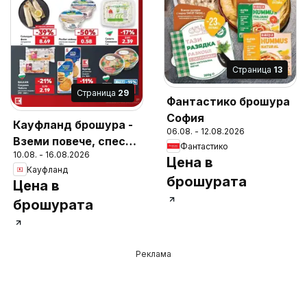
Cтраница
13
Cтраница
29
Фантастико брошура
София
Кауфланд брошура -
06.08. - 12.08.2026
Вземи повече, спести
Фантастико
10.08. - 16.08.2026
повече с Kaufland с
Цена в
Кауфланд
валидност до
брошурата
Цена в
16.08.2026
брошурата
Реклама