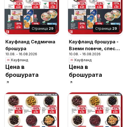
Cтраница
29
Cтраница
29
Кауфланд Седмична
Кауфланд брошура -
брошура
Вземи повече, спести
10.08. - 16.08.2026
10.08. - 16.08.2026
повече с Kaufland с
Кауфланд
Кауфланд
валидност до
Цена в
Цена в
16.08.2026
брошурата
брошурата