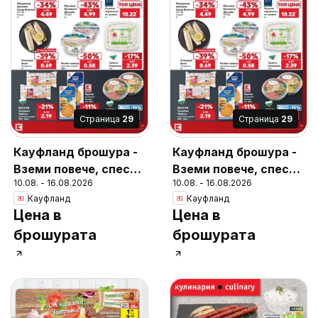
Cтраница
29
Cтраница
29
Кауфланд брошура -
Кауфланд брошура -
Вземи повече, спести
Вземи повече, спести
10.08. - 16.08.2026
10.08. - 16.08.2026
повече с Kaufland с
повече с Kaufland с
Кауфланд
Кауфланд
валидност до
валидност до
Цена в
Цена в
16.08.2026
16.08.2026
брошурата
брошурата