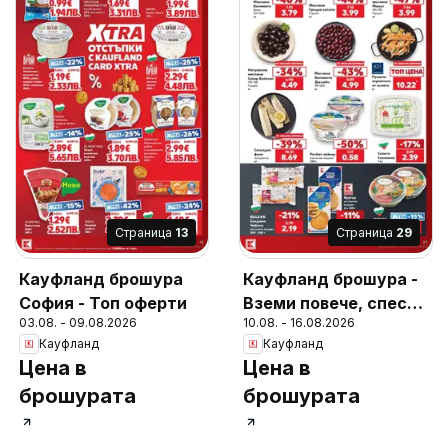
Cтраница
13
Cтраница
29
Кауфланд брошура
Кауфланд брошура -
София - Топ оферти
Вземи повече, спести
03.08. - 09.08.2026
10.08. - 16.08.2026
повече с Kaufland с
Кауфланд
Кауфланд
валидност до
Цена в
Цена в
16.08.2026
брошурата
брошурата