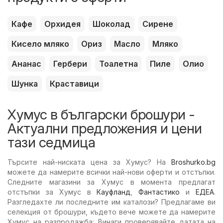
Кафе
Орхидея
Шоколад
Сирене
Кисело мляко
Ориз
Масло
Мляко
Ананас
Гербери
Тоалетна
Пиле
Олио
Шунка
Краставици
Хумус в български брошури -
Актуални предложения и цени
тази седмица
Търсите най-ниската цена за Хумус? На
Broshurko.bg
можете да намерите всички най-нови оферти и отстъпки.
Следните магазини за Хумус в момента предлагат
отстъпки за Хумус в
Кауфланд
,
Фантастико
и
ЕДЕА
.
Разгледахте ли последните им каталози? Предлагаме ви
селекция от брошури, където вече можете да намерите
Хумус на разпродажба: Винаги проверявайте датата на