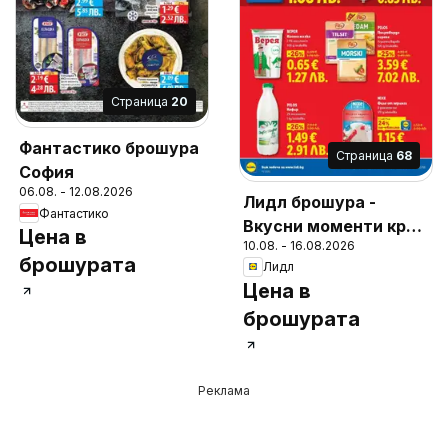
Cтраница
20
Фантастико брошура
Cтраница
68
София
06.08. - 12.08.2026
Лидл брошура -
Фантастико
Вкусни моменти край
Цена в
10.08. - 16.08.2026
грила
брошурата
Лидл
Цена в
брошурата
Реклама