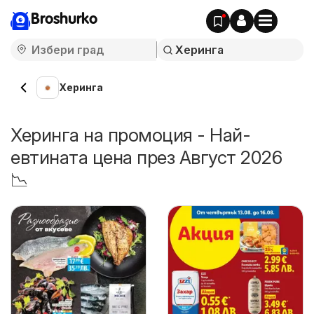
Broshurko
Херинга
Херинга на промоция - Най-
евтината цена през Август 2026
📉