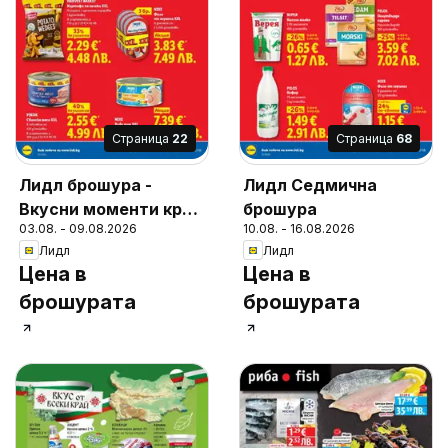
Cтраница
22
Cтраница
68
Лидл брошура -
Лидл Седмична
Вкусни моменти край
брошура
03.08. - 09.08.2026
10.08. - 16.08.2026
грила
Лидл
Лидл
Цена в
Цена в
брошурата
брошурата