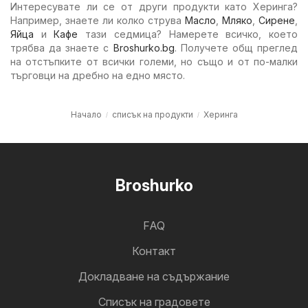
Интересувате ли се от други продукти като Херинга?
Например, знаете ли колко струва
Масло
,
Мляко
,
Сирене
,
Яйца
и
Кафе
тази седмица? Намерете всичко, което
трябва да знаете с
Broshurko.bg
. Получете общ преглед
на отстъпките от всички големи, но също и от по-малки
търговци на дребно на едно място.
Начало
списък на продукти
Херинга
Broshurko
FAQ
Контакт
Докладване на съдържание
Cписък на градовете