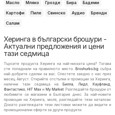
Масло
Мляко
Грозде
Бира
Бадеми
Картофи
Пиле
Свинско
Аудио
Бренди
Салам
Херинга в български брошури -
Актуални предложения и цени
тази седмица
Търсите продукта Херинга на най-ниската цена? Тогава
сте попаднали на правилното място.
Broshurko.bg
събра
най-добрите сделки за вас. Спестете заедно с нас през
месец Август. Открийте отстъпки и промоции за Херинга,
налични тази седмица на
Билла
,
Лидл
,
Кауфланд
,
Фантастико
,
HIT Max
и
My Market
. Разгледайте брошури от
любимите си магазини в България днес. За най-новите
промоции на Херинга, моля, разгледайте тези каталози:
Докато разглеждате тези листовки можете да видите и
промоционални оферти за други продукти.