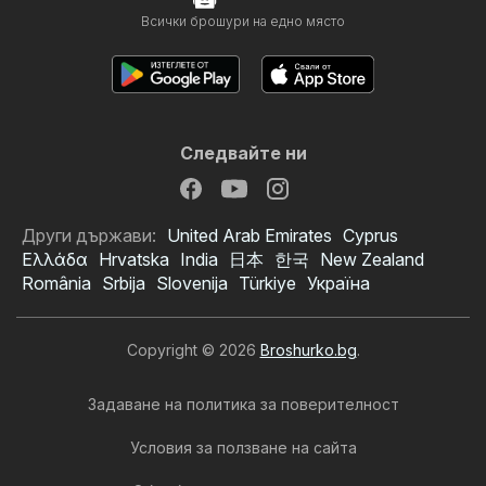
Всички брошури на едно място
Следвайте ни
Други държави:
United Arab Emirates
Cyprus
Ελλάδα
Hrvatska
India
日本
한국
New Zealand
România
Srbija
Slovenija
Türkiye
Україна
Copyright © 2026
Broshurko.bg
.
Задаване на политика за поверителност
Условия за ползване на сайта