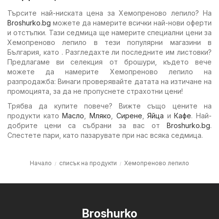
Търсите най-ниската цена за Хемопреново лепило? На
Broshurko.bg
можете да намерите всички най-нови оферти
и отстъпки. Тази седмица ще намерите специални цени за
Хемопреново лепило в тези популярни магазини в
България, като . Разгледахте ли последните им листовки?
Предлагаме ви селекция от брошури, където вече
можете да намерите Хемопреново лепило на
разпродажба: Винаги проверявайте датата на изтичане на
промоцията, за да не пропуснете страхотни цени!
Трябва да купите повече? Вижте също цените на
продукти като
Масло
,
Мляко
,
Сирене
,
Яйца
и
Кафе
. Най-
добрите цени са събрани за вас от
Broshurko.bg
.
Спестете пари, като пазарувате при нас всяка седмица.
Начало
списък на продукти
Хемопреново лепило
Broshurko