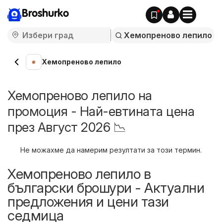
Broshurko
Хемопреново лепило
Хемопреново лепило на
промоция - Най-евтината цена
през Август 2026 📉
Не можахме да намерим резултати за този термин.
Хемопреново лепило в
български брошури - Актуални
предложения и цени тази
седмица