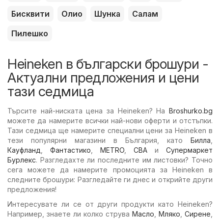
Бисквити
Олио
Шунка
Салам
Пилешко
Heineken в български брошури -
Актуални предложения и цени
тази седмица
Търсите най-ниската цена за Heineken? На
Broshurko.bg
можете да намерите всички най-нови оферти и отстъпки.
Тази седмица ще намерите специални цени за Heineken в
тези популярни магазини в България, като
Билла
,
Кауфланд
,
Фантастико
,
METRO
,
CBA
и
Супермаркет
Бурлекс
. Разгледахте ли последните им листовки? Точно
сега можете да намерите промоцията за Heineken в
следните брошури: Разгледайте ги днес и открийте други
предложения!
Интересувате ли се от други продукти като Heineken?
Например, знаете ли колко струва
Масло
,
Мляко
,
Сирене
,