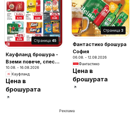
Cтраница
3
Cтраница
45
Фантастико брошура
София
Кауфланд брошура -
06.08. - 12.08.2026
Вземи повече, спести
Фантастико
10.08. - 16.08.2026
повече с Kaufland с
Цена в
Кауфланд
валидност до
брошурата
Цена в
16.08.2026
брошурата
Реклама