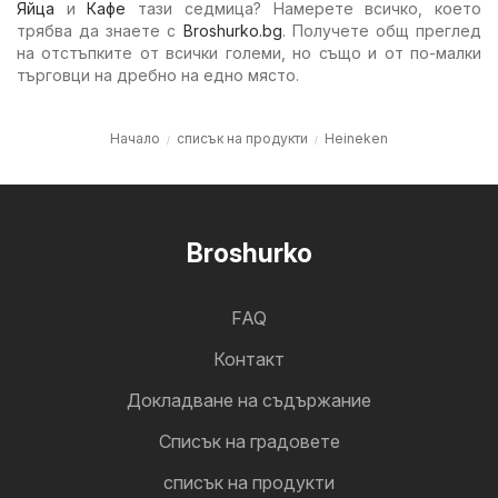
Яйца
и
Кафе
тази седмица? Намерете всичко, което
трябва да знаете с
Broshurko.bg
. Получете общ преглед
на отстъпките от всички големи, но също и от по-малки
търговци на дребно на едно място.
Начало
списък на продукти
Heineken
Broshurko
FAQ
Контакт
Докладване на съдържание
Cписък на градовете
списък на продукти