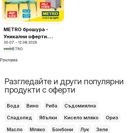
METRO брошура -
Уникални оферти.
30.07. - 12.08.2026
Финални бройки
METRO
Реклама
Разгледайте и други популярни
продукти с оферти
Вода
Вино
Риба
Съдомиялна
Сладолед
Ябълки
Кисело мляко
Ориз
Масло
Мляко
Бонбони
Лук
Зеле