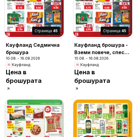
Cтраница
45
Cтраница
45
Кауфланд Седмична
Кауфланд брошура -
брошура
Вземи повече, спести
10.08. - 16.08.2026
10.08. - 16.08.2026
повече с Kaufland с
Кауфланд
Кауфланд
валидност до
Цена в
Цена в
16.08.2026
брошурата
брошурата