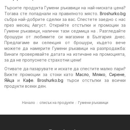
Търсите продукта Гумени ръкавици на най-ниската цена?
Тогава сте попаднали на правилното място.
Broshurko.bg
събра най-добрите сделки за вас. Спестете заедно с нас
през месец Август. Открийте отстъпки и промоции за
Гумени ръкавици, налични тази седмица на . Разгледайте
брошури от любимите си магазини в България днес.
Предлагаме ви селекция от брошури, където вече
можете да намерите Гумени ръкавици на разпродажба:
Винаги проверявайте датата на изтичане на промоцията,
за да не пропуснете страхотни цени!
Отивате да пазарувате и искате да спестите малко пари?
Вижте промоции за стоки като
Масло
,
Мляко
,
Сирене
,
Яйца
и
Кафе
.
Broshurko.bg
търси отстъпки за всички
продукти всеки ден.
Начало
списък на продукти
Гумени ръкавици