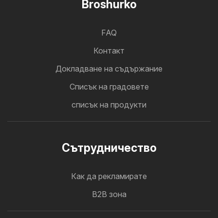
Broshurko
FAQ
Контакт
Докладване на съдържание
Cписък на градовете
списък на продукти
Cътрудничество
Как да рекламирате
B2B зона