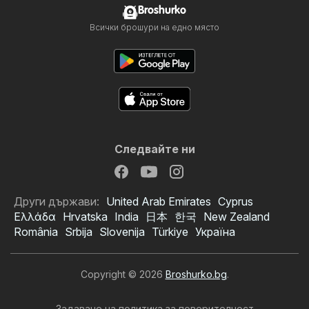
Broshurko
Всички брошури на едно място
Следвайте ни
Други държави:
United Arab Emirates
Cyprus
Ελλάδα
Hrvatska
India
日本
한국
New Zealand
România
Srbija
Slovenija
Türkiye
Україна
Copyright © 2026
Broshurko.bg
.
Задаване на политика за поверителност