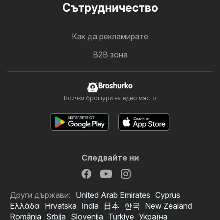
Cътрудничество
Как да рекламирате
B2B зона
Broshurko
Всички брошури на едно място
Следвайте ни
Други държави:
United Arab Emirates
Cyprus
Ελλάδα
Hrvatska
India
日本
한국
New Zealand
România
Srbija
Slovenija
Türkiye
Україна