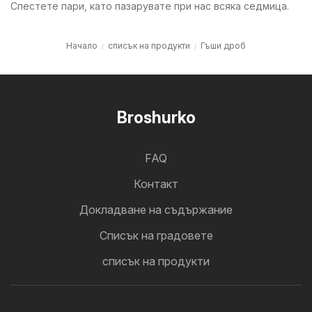
Спестете пари, като пазарувате при нас всяка седмица.
Начало
списък на продукти
Гъши дроб
Broshurko
FAQ
Контакт
Докладване на съдържание
Cписък на градовете
списък на продукти