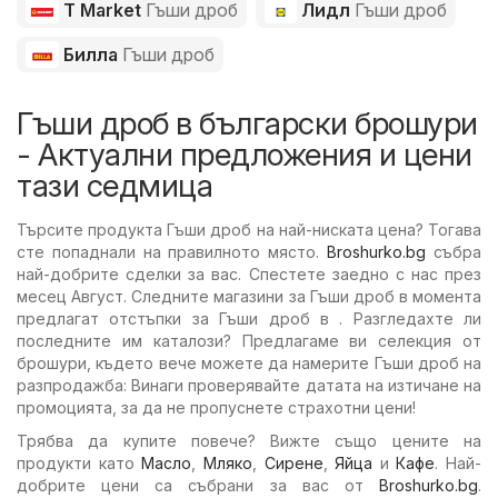
T Market
Гъши дроб
Лидл
Гъши дроб
Билла
Гъши дроб
Гъши дроб в български брошури
- Актуални предложения и цени
тази седмица
Търсите продукта Гъши дроб на най-ниската цена? Тогава
сте попаднали на правилното място.
Broshurko.bg
събра
най-добрите сделки за вас. Спестете заедно с нас през
месец Август. Следните магазини за Гъши дроб в момента
предлагат отстъпки за Гъши дроб в . Разгледахте ли
последните им каталози? Предлагаме ви селекция от
брошури, където вече можете да намерите Гъши дроб на
разпродажба: Винаги проверявайте датата на изтичане на
промоцията, за да не пропуснете страхотни цени!
Трябва да купите повече? Вижте също цените на
продукти като
Масло
,
Мляко
,
Сирене
,
Яйца
и
Кафе
. Най-
добрите цени са събрани за вас от
Broshurko.bg
.