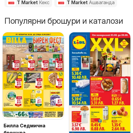
T Market
Кекс
T Market
Ашваганда
Популярни брошури и каталози
Билла Седмична
брошура