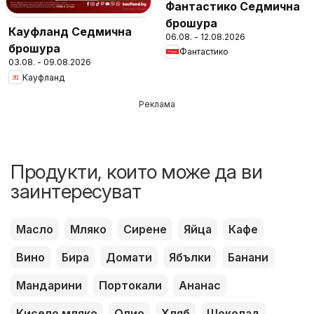
Фантастико Седмична
брошура
Кауфланд Седмична
06.08. - 12.08.2026
брошура
Фантастико
03.08. - 09.08.2026
Кауфланд
Реклама
Продукти, които може да ви
заинтересуват
Масло
Мляко
Сирене
Яйца
Кафе
Вино
Бира
Домати
Ябълки
Банани
Мандарини
Портокали
Ананас
Кисело мляко
Олио
Хляб
Шоколад