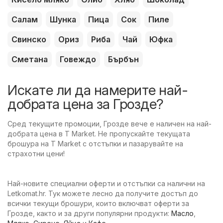
Салам
Шунка
Пица
Сок
Пиле
Свинско
Ориз
Риба
Чай
Юфка
Сметана
Говеждо
Бърбън
Искате ли да намерите най-
добрата цена за Грозде?
Сред текущите промоции, Грозде вече е наличен на най-
добрата цена в T Market. Не пропускайте текущата
брошура на T Market с отстъпки и пазарувайте на
страхотни цени!
Най-новите специални оферти и отстъпки са налични на
Letkomat.hr. Тук можете лесно да получите достъп до
всички текущи брошури, които включват оферти за
Грозде, както и за други популярни продукти:
Масло
,