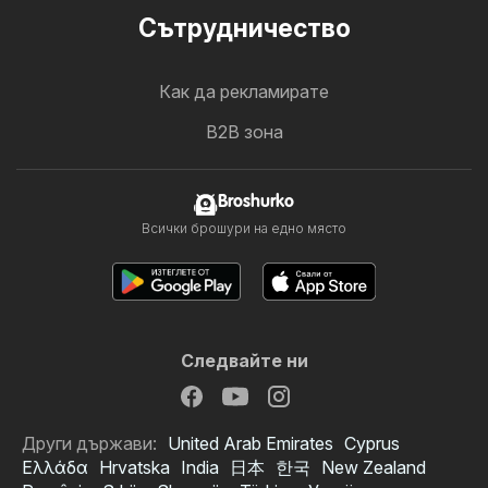
Cътрудничество
Как да рекламирате
B2B зона
Broshurko
Всички брошури на едно място
Следвайте ни
Други държави:
United Arab Emirates
Cyprus
Ελλάδα
Hrvatska
India
日本
한국
New Zealand