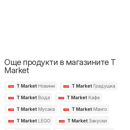
Още продукти в магазините T
Market
T Market
Новини
T Market
Градушка
T Market
Вода
T Market
Кафе
T Market
Мусака
T Market
Манго
T Market
LEGO
T Market
Закуски