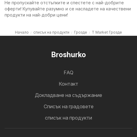
Не пропускайте отстъпките и спестете с най-добрите
оферти! Купувайте разумно и се насладете на качествени
продукти на най-добри цени!
Начало
списък на продукти
Грозде
T Market Грозде
Broshurko
FAQ
Контакт
Докладване на съдържание
Cписък на градовете
списък на продукти