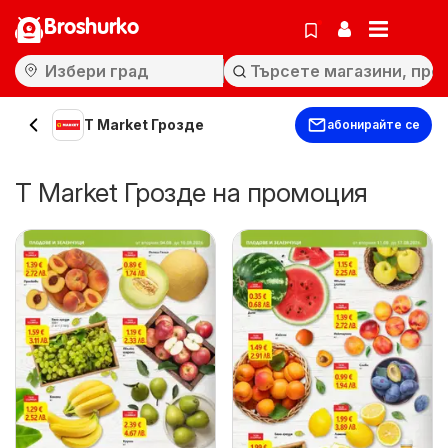
Broshurko
T Market Грозде
абонирайте се
T Market Грозде на промоция