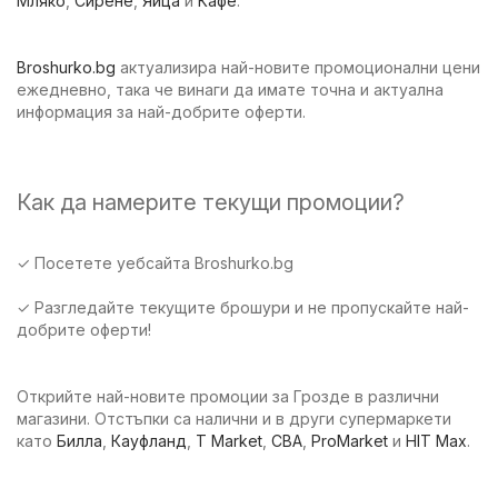
Мляко
,
Сирене
,
Яйца
и
Кафе
.
Broshurko.bg
актуализира най-новите промоционални цени
ежедневно, така че винаги да имате точна и актуална
информация за най-добрите оферти.
Как да намерите текущи промоции?
✓ Посетете уебсайта Broshurko.bg
✓ Разгледайте текущите брошури и не пропускайте най-
добрите оферти!
Открийте най-новите промоции за Грозде в различни
магазини. Отстъпки са налични и в други супермаркети
като
Билла
,
Кауфланд
,
T Market
,
CBA
,
ProMarket
и
HIT Max
.