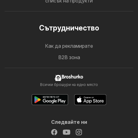
списък на продукти
Cътрудничество
Как да рекламирате
B2B зона
Broshurko
Всички брошури на едно място
Следвайте ни