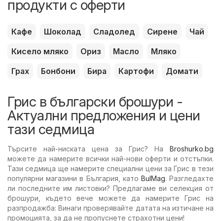
продукти с оферти
Кафе
Шоколад
Сладолед
Сирене
Чай
Кисело мляко
Ориз
Масло
Мляко
Грах
Бонбони
Бира
Картофи
Домати
Грис в български брошури -
Актуални предложения и цени
тази седмица
Търсите най-ниската цена за Грис? На
Broshurko.bg
можете да намерите всички най-нови оферти и отстъпки.
Тази седмица ще намерите специални цени за Грис в тези
популярни магазини в България, като
BulMag
. Разгледахте
ли последните им листовки? Предлагаме ви селекция от
брошури, където вече можете да намерите Грис на
разпродажба: Винаги проверявайте датата на изтичане на
промоцията, за да не пропуснете страхотни цени!