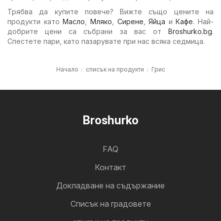
Трябва да купите повече? Вижте също цените на
продукти като
Масло
,
Мляко
,
Сирене
,
Яйца
и
Кафе
. Най-
добрите цени са събрани за вас от
Broshurko.bg
.
Спестете пари, като пазарувате при нас всяка седмица.
Начало
списък на продукти
Грис
Broshurko
FAQ
Контакт
Докладване на съдържание
Cписък на градовете