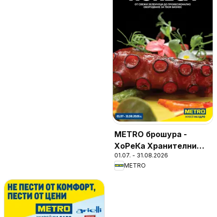
METRO брошура -
ХоРеКа Хранителни
01.07. - 31.08.2026
стоки
METRO