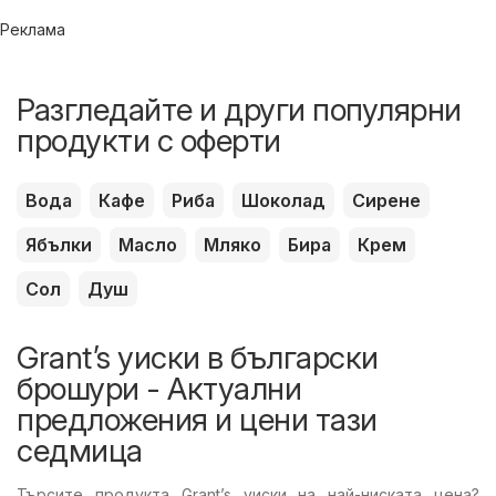
Реклама
Разгледайте и други популярни
продукти с оферти
Вода
Кафе
Риба
Шоколад
Сирене
Ябълки
Масло
Мляко
Бира
Крем
Сол
Душ
Grant’s уиски в български
брошури - Актуални
предложения и цени тази
седмица
Търсите продукта Grant’s уиски на най-ниската цена?