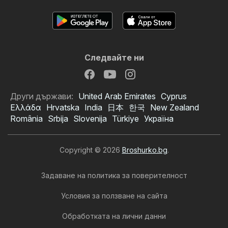
Следвайте ни
Други държави:
United Arab Emirates
Cyprus
Ελλάδα
Hrvatska
India
日本
한국
New Zealand
România
Srbija
Slovenija
Türkiye
Україна
Copyright © 2026
Broshurko.bg
.
Задаване на политика за поверителност
Условия за ползване на сайта
Обработката на лични данни