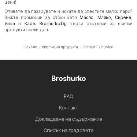
цени!
Отивате да пазарувате и искате да спестите малко пари?
Вижте промоции за стоки като
Масло
,
Мляко
,
Сирене
,
Яйца
и
Кафе
.
Broshurko.bg
търси отстъпки за всички
продукти всеки ден.
Начало
списък на продукти
Granko Exclusive
Broshurko
FAQ
Контакт
Докладване на съдържание
Cписък на градовете