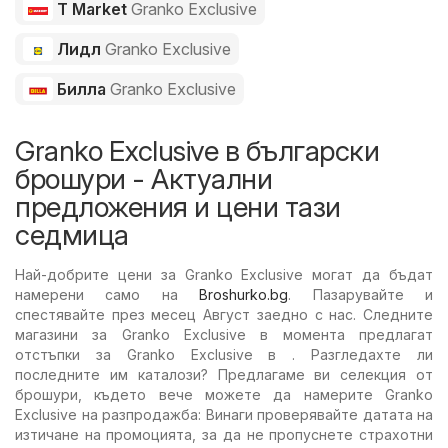
T Market
Granko Exclusive
Лидл
Granko Exclusive
Билла
Granko Exclusive
Granko Exclusive в български
брошури - Актуални
предложения и цени тази
седмица
Най-добрите цени за Granko Exclusive могат да бъдат
намерени само на
Broshurko.bg
. Пазарувайте и
спестявайте през месец Август заедно с нас. Следните
магазини за Granko Exclusive в момента предлагат
отстъпки за Granko Exclusive в . Разгледахте ли
последните им каталози? Предлагаме ви селекция от
брошури, където вече можете да намерите Granko
Exclusive на разпродажба: Винаги проверявайте датата на
изтичане на промоцията, за да не пропуснете страхотни