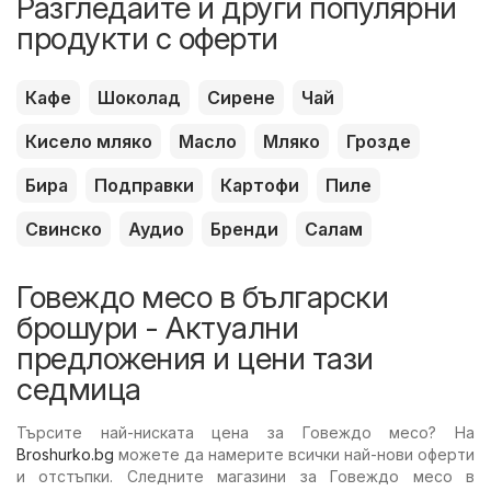
Разгледайте и други популярни
продукти с оферти
Кафе
Шоколад
Сирене
Чай
Кисело мляко
Масло
Мляко
Грозде
Бира
Подправки
Картофи
Пиле
Свинско
Аудио
Бренди
Салам
Говеждо месо в български
брошури - Актуални
предложения и цени тази
седмица
Търсите най-ниската цена за Говеждо месо? На
Broshurko.bg
можете да намерите всички най-нови оферти
и отстъпки. Следните магазини за Говеждо месо в