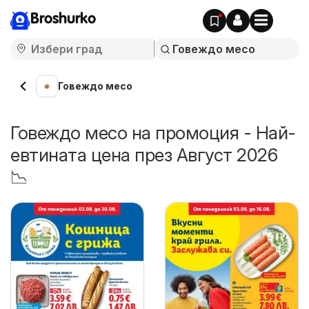
Broshurko
Говеждо месо
Говеждо месо на промоция - Най-
евтината цена през Август 2026
📉