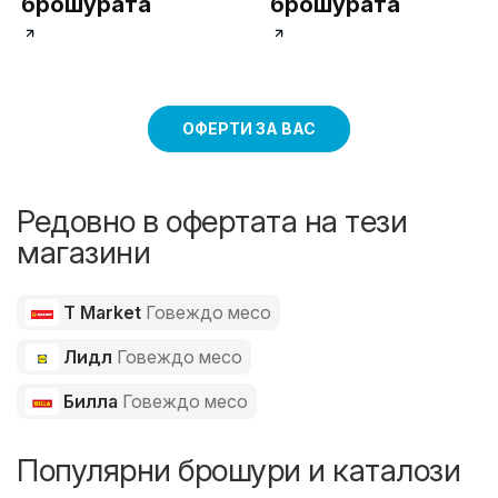
брошурата
брошурата
ОФЕРТИ ЗА ВАС
Редовно в офертата на тези
магазини
T Market
Говеждо месо
Лидл
Говеждо месо
Билла
Говеждо месо
Популярни брошури и каталози