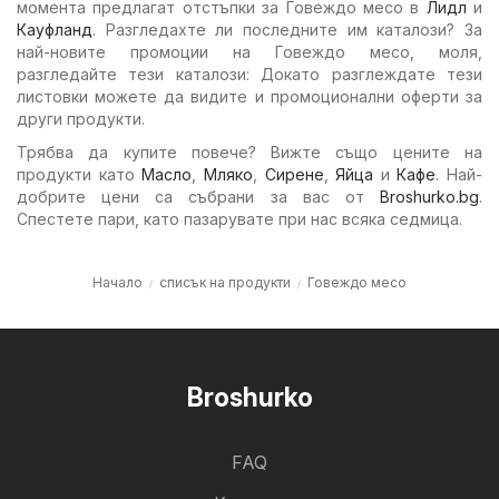
момента предлагат отстъпки за Говеждо месо в
Лидл
и
Кауфланд
. Разгледахте ли последните им каталози? За
най-новите промоции на Говеждо месо, моля,
разгледайте тези каталози: Докато разглеждате тези
листовки можете да видите и промоционални оферти за
други продукти.
Трябва да купите повече? Вижте също цените на
продукти като
Масло
,
Мляко
,
Сирене
,
Яйца
и
Кафе
. Най-
добрите цени са събрани за вас от
Broshurko.bg
.
Спестете пари, като пазарувате при нас всяка седмица.
Начало
списък на продукти
Говеждо месо
Broshurko
FAQ