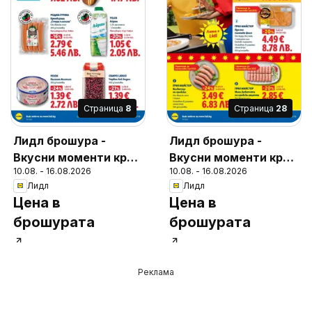
Cтраница
8
Cтраница
28
Лидл брошура -
Лидл брошура -
Вкусни моменти край
Вкусни моменти край
10.08. - 16.08.2026
10.08. - 16.08.2026
грила
грила
Лидл
Лидл
Цена в
Цена в
брошурата
брошурата
Реклама