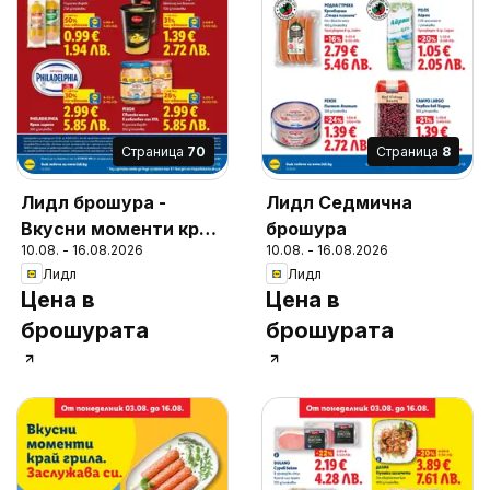
Cтраница
70
Cтраница
8
Лидл брошура -
Лидл Седмична
Вкусни моменти край
брошура
10.08. - 16.08.2026
10.08. - 16.08.2026
грила
Лидл
Лидл
Цена в
Цена в
брошурата
брошурата