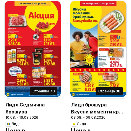
Cтраница
70
Cтраница
30
Лидл Седмична
Лидл брошура -
брошура
Вкусни моменти край
10.08. - 16.08.2026
03.08. - 09.08.2026
грила
Лидл
Лидл
Цена в
Цена в