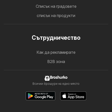
Cписък на градовете
списък на продукти
Cътрудничество
Как да рекламирате
B2B зона
Broshurko
Всички брошури на едно място