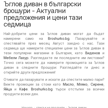
Ъглов диван в български
брошури - Актуални
предложения и цени тази
седмица
Най-добрите цени за Ъглов диван могат да бъдат
намерени само на
Broshurko.bg
. Пазарувайте и
спестявайте през месец Август заедно с нас. Тази
седмица ще намерите специални цени за Ъглов диван в
тези популярни магазини в България, като
Виденов
и
Мебели Лазур
. Разгледахте ли последните им листовки?
Точно сега можете да намерите промоцията за Ъглов
диван в следните брошури: Разгледайте ги днес и
открийте други предложения!
Отивате да пазарувате и искате да спестите малко пари?
Вижте промоции за стоки като
Масло
,
Мляко
,
Сирене
,
Яйца
и
Кафе
.
Broshurko.bg
търси отстъпки за всички
продукти всеки ден.
Начало
списък на продукти
Ъглов диван