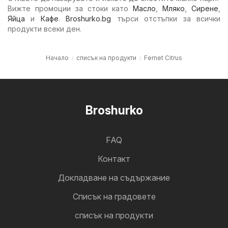
Вижте промоции за стоки като
Масло
,
Мляко
,
Сирене
,
Яйца
и
Кафе
.
Broshurko.bg
търси отстъпки за всички
продукти всеки ден.
Начало
списък на продукти
Fernet Citrus
Broshurko
FAQ
Контакт
Докладване на съдържание
Cписък на градовете
списък на продукти