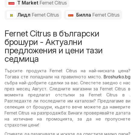
T Market
Fernet Citrus
Лидл
Fernet Citrus
Билла
Fernet Citrus
Fernet Citrus в български
брошури - Актуални
предложения и цени тази
седмица
Търсите продукта Fernet Citrus на най-ниската цена?
Тогава сте попаднали на правилното място.
Broshurko.bg
събра най-добрите сделки за вас. Спестете заедно с нас
през месец Август. Следните магазини за Fernet Citrus в
момента предлагат отстъпки за Fernet Citrus в .
Разгледахте ли последните им каталози? Предлагаме ви
селекция от брошури, където вече можете да намерите
Fernet Citrus на разпродажба: Винаги проверявайте датата
на изтичане на промоцията, за да не пропуснете
страхотни цени!
Отивате да пазарувате и искате да спестите малко пари?