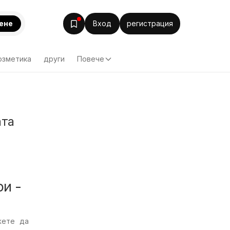
ене
Вход
регистрация
озметика
други
Повече
ата
и -
ете да