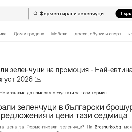
Търс
ика
Дом и градина
Мебели
дрехи, обувки и спорт
к
и зеленчуци на промоция - Най-евтин
густ 2026 📉
Не можахме да намерим резултати за този термин.
али зеленчуци в български брошур
предложения и цени тази седмица
ата цена за Ферментирали зеленчуци? На
Broshurko.bg
мож