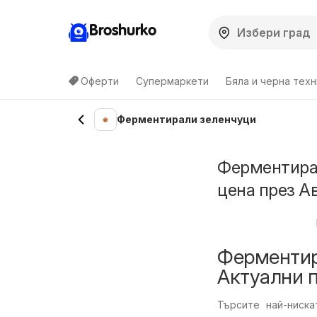
Broshurko
Оферти
Супермаркети
Бяла и черна техн
Ферментирали зеленчуци
Ферментирал
цена през Ав
Ферментир
Актуални 
Търсите най-ниск