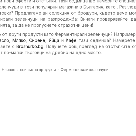
й-нови оферти и отстъпки. Тази седмица ще намерите специа
ленчуци в тези популярни магазини в България, като . Разгле
товки? Предлагаме ви селекция от брошури, където вече мо
ирали зеленчуци на разпродажба: Винаги проверявайте да
ията, за да не пропуснете страхотни цени!
е от други продукти като Ферментирали зеленчуци? Например
асло
,
Мляко
,
Сирене
,
Яйца
и
Кафе
тази седмица? Намерете 
наете с
Broshurko.bg
. Получете общ преглед на отстъпките о
от по-малки търговци на дребно на едно място.
Начало
списък на продукти
Ферментирали зеленчуци