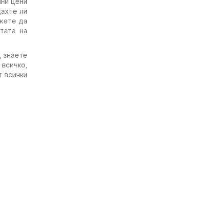
лни цени
дахте ли
жете да
тата на
, знаете
всичко,
т всички