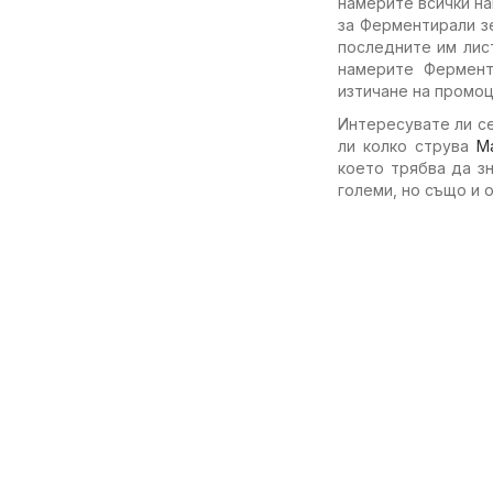
намерите всички на
за Ферментирали зе
последните им лис
намерите Фермент
изтичане на промоц
Интересувате ли с
ли колко струва
М
което трябва да з
големи, но също и 