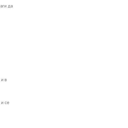
аги да
 и в
 и се