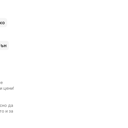
ко
бън
Не
и цени!
есно да
то и за