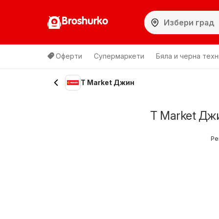
Broshurko
Оферти
Супермаркети
Бяла и черна техн
T Market Джин
T Market Дж
Ре