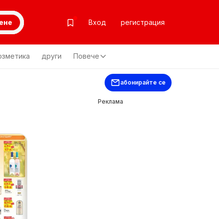
ене
Вход
регистрация
озметика
други
Повече
абонирайте се
Реклама