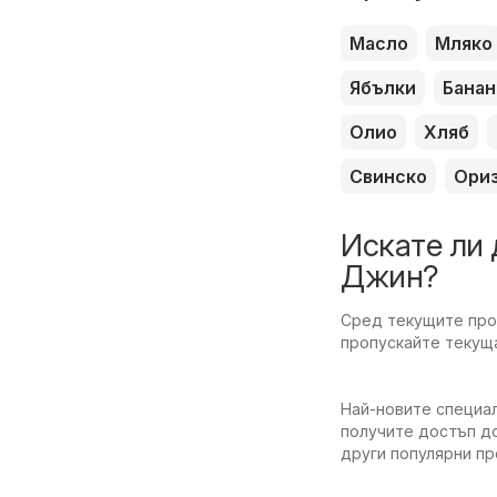
Масло
Мляко
Ябълки
Банан
Олио
Хляб
Свинско
Ори
Искате ли 
Джин?
Сред текущите пром
пропускайте текуща
Най-новите специал
получите достъп до
други популярни п