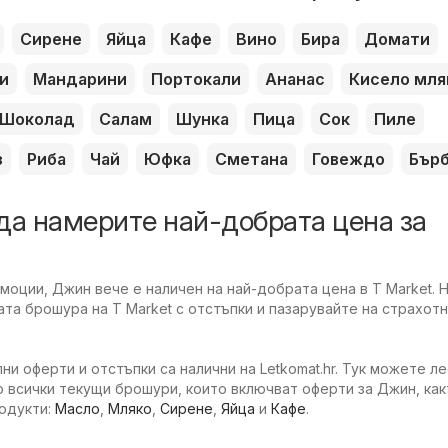
Сирене
Яйца
Кафе
Вино
Бира
Домати
и
Мандарини
Портокали
Ананас
Кисело мля
Шоколад
Салам
Шунка
Пица
Сок
Пиле
з
Риба
Чай
Юфка
Сметана
Говеждо
Бър
да намерите най-добрата цена за
оции, Джин вече е наличен на най-добрата цена в T Market. 
та брошура на T Market с отстъпки и пазарувайте на страхотн
ни оферти и отстъпки са налични на Letkomat.hr. Тук можете л
 всички текущи брошури, които включват оферти за Джин, как
родукти:
Масло
,
Мляко
,
Сирене
,
Яйца
и
Кафе
.