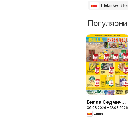
T Market
Ле
Популярни
Билла Седмична
06.08.2026 - 12.08.2026
брошура
Билла