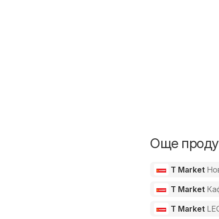
Още продук
T Market
Но
T Market
Ка
T Market
LE