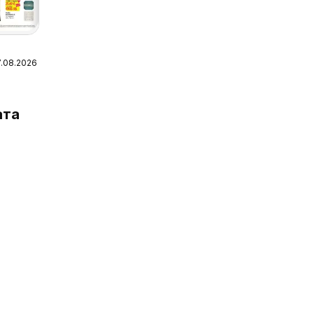
7.08.2026
 Карта
я
ата