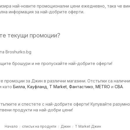
изира най-новите промоционални цени ежедневно, така че вин
ална информация за най-добрите оферти.
ите текущи промоции?
а Broshurko.bg
ущите брошури и не пропускайте най-добрите оферти!
е промоции за Джин в различни магазини. Отстъпки са налични
и като
Билла
,
Кауфланд
,
T Market
,
Фантастико
,
METRO
и
CBA
.
тъпките и спестете с най-добрите оферти! Купувайте разумно
твени продукти на най-добри цени!
Начало
списък на продукти
Джин
T Market Джин