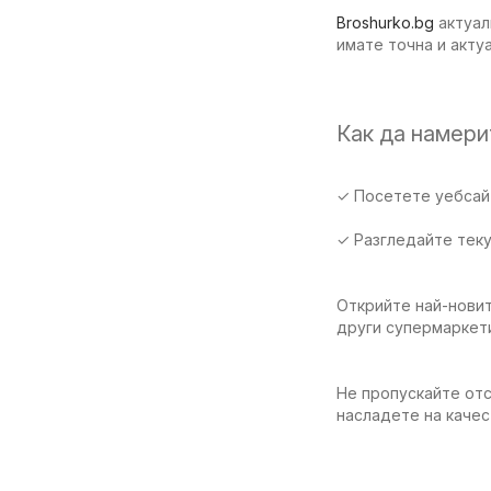
Broshurko.bg
актуал
имате точна и акту
Как да намер
✓ Посетете уебсайт
✓ Разгледайте тек
Открийте най-новит
други супермаркет
Не пропускайте отс
насладете на качес