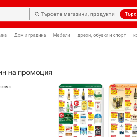
Търс
ика
Дом и градина
Мебели
дрехи, обувки и спорт
к
ин на промоция
клама