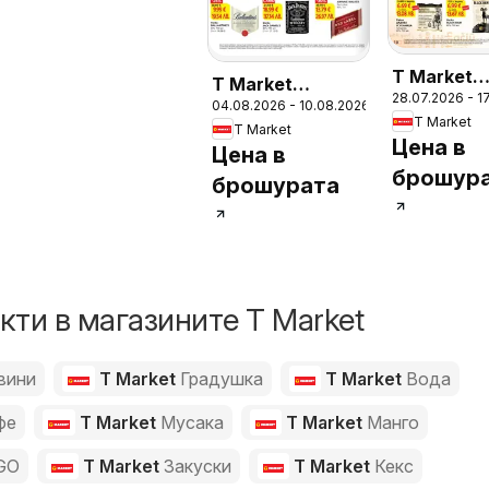
T Market
T Market
28.07.2026 - 1
брошура -
04.08.2026 - 10.08.2026
Седмична
T Market
благодар
T Market
брошура
Цена в
Цена в
брошур
брошурата
ти в магазините T Market
вини
T Market
Градушка
T Market
Вода
фе
T Market
Мусака
T Market
Манго
GO
T Market
Закуски
T Market
Кекс