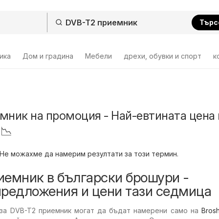
Търс
ика
Дом и градина
Мебели
дрехи, обувки и спорт
к
мник на промоция - Най-евтината цена 
 📉
Не можахме да намерим резултати за този термин.
иемник в български брошури -
предложения и цени тази седмица
за DVB-T2 приемник могат да бъдат намерени само на
Bros