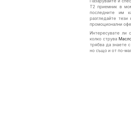
Пазарувайте и спес
T2 приемник в мом
последните им к
разгледайте тези 
промоционални офер
Интересувате ли с
колко струва
Масл
трябва да знаете 
но също и от по-ма