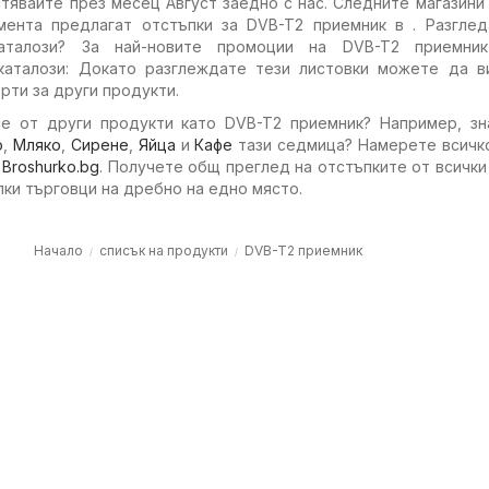
тявайте през месец Август заедно с нас. Следните магазини
ента предлагат отстъпки за DVB-T2 приемник в . Разглед
аталози? За най-новите промоции на DVB-T2 приемник
каталози: Докато разглеждате тези листовки можете да в
ти за други продукти.
е от други продукти като DVB-T2 приемник? Например, зн
о
,
Мляко
,
Сирене
,
Яйца
и
Кафе
тази седмица? Намерете всичко
с
Broshurko.bg
. Получете общ преглед на отстъпките от всички
лки търговци на дребно на едно място.
Начало
списък на продукти
DVB-T2 приемник