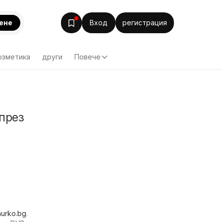
ене
Вход
регистрация
озметика
други
Повече
през
hurko.bg
.