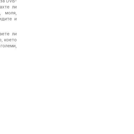
 за DVB-
ахте ли
, моля,
идите и
аете ли
, което
 големи,