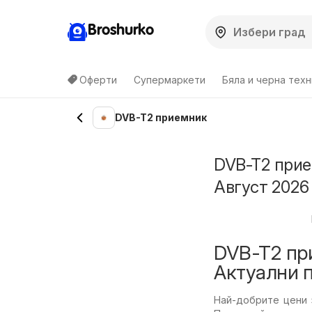
Broshurko
Оферти
Супермаркети
Бяла и черна техн
DVB-T2 приемник
DVB-T2 прие
Август 2026
DVB-T2 пр
Актуални 
Най-добрите цени 