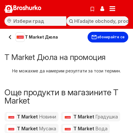
Broshurko
T Market Дюла
абонирайте се
T Market Дюла на промоция
Не можахме да намерим резултати за този термин.
Още продукти в магазините T
Market
T Market
Новини
T Market
Градушка
T Market
Мусака
T Market
Вода