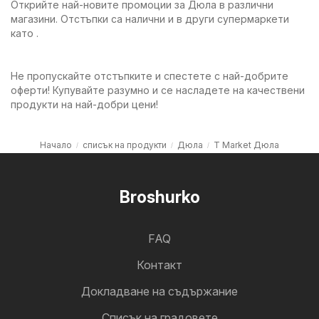
Открийте най-новите промоции за Дюла в различни
магазини. Отстъпки са налични и в други супермаркети
като .
Не пропускайте отстъпките и спестете с най-добрите
оферти! Купувайте разумно и се насладете на качествени
продукти на най-добри цени!
Начало
списък на продукти
Дюла
T Market Дюла
Broshurko
FAQ
Контакт
Докладване на съдържание
Cписък на градовете