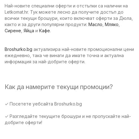
Най-новите специални оферти и отстъпки са налични на
Letkomat.hr. Тук можете лесно да получите достъп до
всички текущи брошури, които включват оферти за Дюла,
както и за други популярни продукти:
Масло
,
Мляко
,
Сирене
,
Яйца
и
Кафе
.
Broshurko.bg
актуализира най-новите промоционални цени
ежедневно, така че винаги да имате точна и актуална
информация за най-добрите оферти.
Как да намерите текущи промоции?
✓ Посетете уебсайта Broshurko.bg
✓ Разгледайте текущите брошури и не пропускайте най-
добрите оферти!