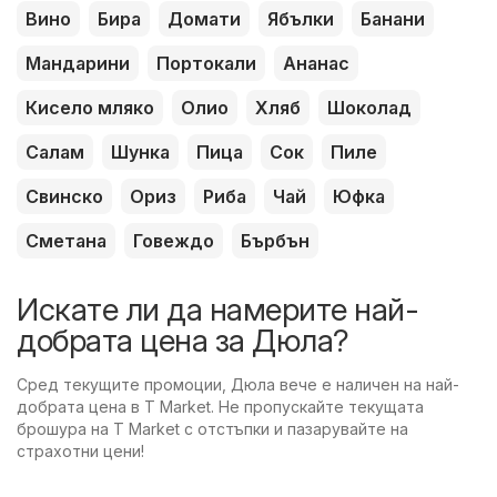
Вино
Бира
Домати
Ябълки
Банани
Мандарини
Портокали
Ананас
Кисело мляко
Олио
Хляб
Шоколад
Салам
Шунка
Пица
Сок
Пиле
Свинско
Ориз
Риба
Чай
Юфка
Сметана
Говеждо
Бърбън
Искате ли да намерите най-
добрата цена за Дюла?
Сред текущите промоции, Дюла вече е наличен на най-
добрата цена в T Market. Не пропускайте текущата
брошура на T Market с отстъпки и пазарувайте на
страхотни цени!